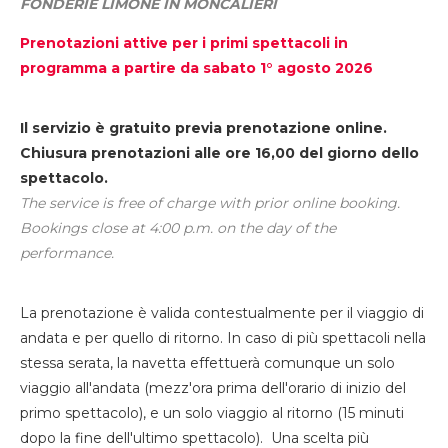
FONDERIE LIMONE IN MONCALIERI
Prenotazioni attive per i primi spettacoli in
programma a partire da sabato 1° agosto 2026
Il servizio è gratuito previa prenotazione online.
Chiusura prenotazioni alle ore 16,00 del giorno dello
spettacolo.
The service is free of charge with prior online booking.
Bookings close at 4:00 p.m. on the day of the
performance.
La prenotazione è valida contestualmente per il viaggio di
andata e per quello di ritorno. In caso di più spettacoli nella
stessa serata, la navetta effettuerà comunque un solo
viaggio all'andata (mezz'ora prima dell'orario di inizio del
primo spettacolo), e un solo viaggio al ritorno (15 minuti
dopo la fine dell'ultimo spettacolo). Una scelta più