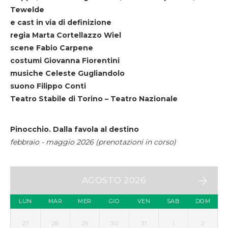
Tewelde
e cast in via di definizione
regia Marta Cortellazzo Wiel
scene Fabio Carpene
costumi Giovanna Fiorentini
musiche Celeste Gugliandolo
suono Filippo Conti
Teatro Stabile di Torino – Teatro Nazionale
Pinocchio. Dalla favola al destino
febbraio - maggio 2026 (prenotazioni in corso)
AGOSTO 2026
LUN
MAR
MER
GIO
VEN
SAB
DOM
27
28
29
30
31
1
2