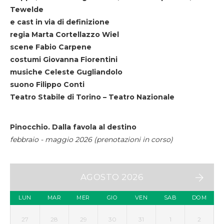
Tewelde
e cast in via di definizione
regia Marta Cortellazzo Wiel
scene Fabio Carpene
costumi Giovanna Fiorentini
musiche Celeste Gugliandolo
suono Filippo Conti
Teatro Stabile di Torino – Teatro Nazionale
Pinocchio. Dalla favola al destino
febbraio - maggio 2026 (prenotazioni in corso)
AGOSTO 2026
LUN
MAR
MER
GIO
VEN
SAB
DOM
27
28
29
30
31
1
2