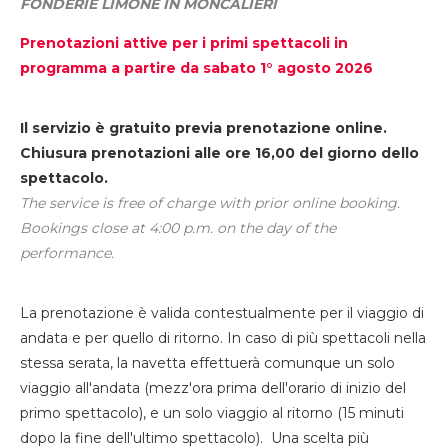
FONDERIE LIMONE IN MONCALIERI
Prenotazioni attive per i primi spettacoli in
programma a partire da sabato 1° agosto 2026
Il servizio è gratuito previa prenotazione online.
Chiusura prenotazioni alle ore 16,00 del giorno dello
spettacolo.
The service is free of charge with prior online booking.
Bookings close at 4:00 p.m. on the day of the
performance.
La prenotazione è valida contestualmente per il viaggio di
andata e per quello di ritorno. In caso di più spettacoli nella
stessa serata, la navetta effettuerà comunque un solo
viaggio all'andata (mezz'ora prima dell'orario di inizio del
primo spettacolo), e un solo viaggio al ritorno (15 minuti
dopo la fine dell'ultimo spettacolo). Una scelta più