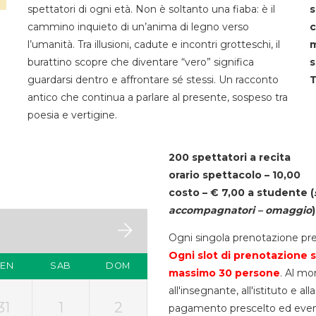
spettatori di ogni età. Non è soltanto una fiaba: è il
s
cammino inquieto di un’anima di legno verso
c
l’umanità. Tra illusioni, cadute e incontri grotteschi, il
m
burattino scopre che diventare “vero” significa
s
guardarsi dentro e affrontare sé stessi. Un racconto
T
antico che continua a parlare al presente, sospeso tra
poesia e vertigine.
200 spettatori a recita
orario spettacolo – 10,00
costo – € 7,00 a studente
(
accompagnatori – omaggio
)
Ogni singola prenotazione pre
Ogni slot di prenotazione s
VEN
SAB
DOM
massimo 30
persone
. Al mo
all'insegnante, all'istituto e a
31
1
2
pagamento prescelto ed eventua