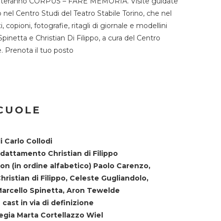
TST ospiteranno CORPUS – FARE MEMORIA. Visite guidate
o nel Centro Studi del Teatro Stabile Torino, che nel
copioni, fotografie, ritagli di giornale e modellini
Spinetta e Christian Di Filippo, a cura del Centro
ne. Prenota il tuo posto
SCUOLE
i Carlo Collodi
dattamento Christian di Filippo
on (in ordine alfabetico) Paolo Carenzo,
hristian di Filippo, Celeste Gugliandolo,
arcello Spinetta, Aron Tewelde
 cast in via di definizione
egia Marta Cortellazzo Wiel