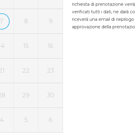
richiesta di prenotazione verrà
verificati tutti i dati, ne darà
riceverà una email di riepilo
7
8
9
approvazione della prenotazio
14
15
16
21
22
23
28
29
30
4
5
6