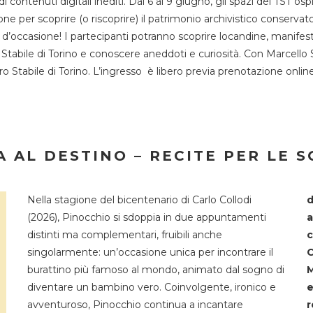
 di contenuti digitali inediti. Dal 6 al 9 giugno, gli spazi del 
one per scoprire (o riscoprire) il patrimonio archivistico conservat
d’occasione! I partecipanti potranno scoprire locandine, manifesti, 
o Stabile di Torino e conoscere aneddoti e curiosità. Con Marcello 
tro Stabile di Torino. L’ingresso è libero previa prenotazione onli
 AL DESTINO – RECITE PER LE 
Nella stagione del bicentenario di Carlo Collodi
d
(2026), Pinocchio si sdoppia in due appuntamenti
a
distinti ma complementari, fruibili anche
c
singolarmente: un’occasione unica per incontrare il
C
burattino più famoso al mondo, animato dal sogno di
M
diventare un bambino vero. Coinvolgente, ironico e
e
avventuroso, Pinocchio continua a incantare
r