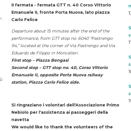
II fermata - fermata GTT n. 40 Corso Vittorio
n
Emanuele II, fronte Porta Nuova, lato piazza
1
.
Carlo Felice
S
Departure about 15 minutes after the end of the
s
performance, from GTT stop no. 6040 “Pastrengo
1
94,” located at the corner of Via Pastrengo and Via
Eduardo de Filippo in Moncalieri.
S
First stop – Piazza Bengasi
s
Second stop – GTT stop no. 40, Corso Vittorio
1
Emanuele II, opposite Porta Nuova railway
iù
station, Piazza Carlo Felice side.
S
s
1
Si ringraziano i volontari dell'Associazione Primo
Nebiolo per l'assistenza ai passeggeri della
navetta
We would like to thank the volunteers of the