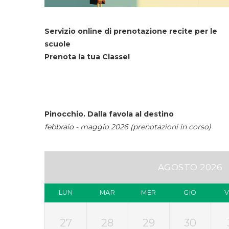
Servizio online di prenotazione recite per le
scuole
Prenota la tua Classe!
Pinocchio. Dalla favola al destino
febbraio - maggio 2026 (prenotazioni in corso)
AGOSTO 2026
LUN
MAR
MER
GIO
27
28
29
30