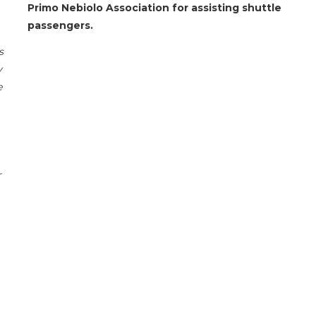
Primo Nebiolo Association for assisting shuttle
passengers.
s
y
e
r