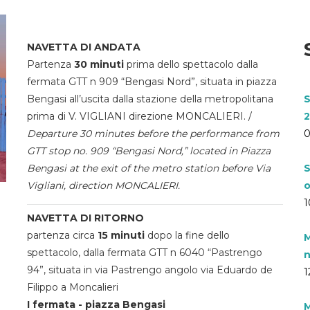
NAVETTA DI ANDATA
Partenza
30 minuti
prima dello spettacolo dalla
fermata GTT n 909 “Bengasi Nord”, situata in piazza
Bengasi all’uscita dalla stazione della metropolitana
S
prima di V. VIGLIANI direzione MONCALIERI. /
2
Departure 30 minutes before the performance from
0
GTT stop no. 909 “Bengasi Nord,” located in Piazza
Bengasi at the exit of the metro station before Via
S
Vigliani, direction MONCALIERI.
o
1
NAVETTA DI RITORNO
partenza circa
15 minuti
dopo la fine dello
M
spettacolo, dalla fermata GTT n 6040 “Pastrengo
n
94”, situata in via Pastrengo angolo via Eduardo de
1
Filippo a Moncalieri
I fermata - piazza Bengasi
M