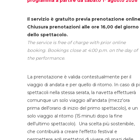
programma a partire da sabato 1° agosto 2026
Il servizio è gratuito previa prenotazione online
Chiusura prenotazioni alle ore 16,00 del giorno
dello spettacolo.
The service is free of charge with prior online
booking. Bookings close at 4:00 p.m. on the day of
the performance.
La prenotazione è valida contestualmente per il
viaggio di andata e per quello di ritorno. In caso di p
spettacoli nella stessa serata, la navetta effettuerà
comunque un solo viaggio all'andata (mezz'ora
prima dell'orario di inizio del primo spettacolo), e un
solo viaggio al ritorno (15 minuti dopo la fine
dell'ultimo spettacolo). Una scelta più sostenibile,
che contribuirà a creare l'effetto festival e
permettere agli spettatori di vivere gli spazi delle