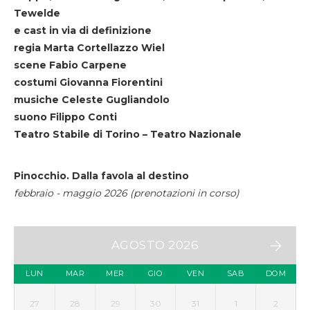
Tewelde
e cast in via di definizione
regia Marta Cortellazzo Wiel
scene Fabio Carpene
costumi Giovanna Fiorentini
musiche Celeste Gugliandolo
suono Filippo Conti
Teatro Stabile di Torino – Teatro Nazionale
Pinocchio. Dalla favola al destino
febbraio - maggio 2026 (prenotazioni in corso)
AGOSTO 2026
LUN
MAR
MER
GIO
VEN
SAB
DOM
27
28
29
30
31
1
2