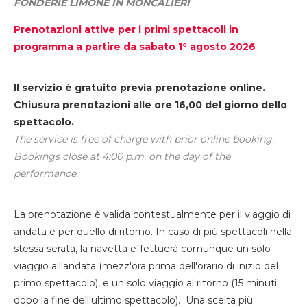
FONDERIE LIMONE IN MONCALIERI
Prenotazioni attive per i primi spettacoli in
programma a partire da sabato 1° agosto 2026
Il servizio è gratuito previa prenotazione online.
Chiusura prenotazioni alle ore 16,00 del giorno dello
spettacolo.
The service is free of charge with prior online booking.
Bookings close at 4:00 p.m. on the day of the
performance.
La prenotazione è valida contestualmente per il viaggio di
andata e per quello di ritorno. In caso di più spettacoli nella
stessa serata, la navetta effettuerà comunque un solo
viaggio all'andata (mezz'ora prima dell'orario di inizio del
primo spettacolo), e un solo viaggio al ritorno (15 minuti
dopo la fine dell'ultimo spettacolo). Una scelta più