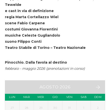
Tewelde
e cast in via di definizione
regia Marta Cortellazzo Wiel
scene Fabio Carpene
costumi Giovanna Fiorentini
musiche Celeste Gugliandolo
suono Filippo Conti
Teatro Stabile di Torino – Teatro Nazionale
Pinocchio. Dalla favola al destino
febbraio - maggio 2026 (prenotazioni in corso)
AGOSTO 2026
LUN
MAR
MER
GIO
VEN
SAB
DOM
27
28
29
30
31
1
2