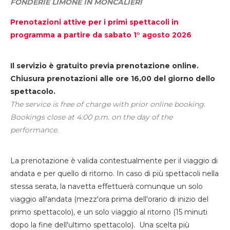
FONDERIE LIMONE IN MONCALIERI
Prenotazioni attive per i primi spettacoli in
programma a partire da sabato 1° agosto 2026
Il servizio è gratuito previa prenotazione online.
Chiusura prenotazioni alle ore 16,00 del giorno dello
spettacolo.
The service is free of charge with prior online booking.
Bookings close at 4:00 p.m. on the day of the
performance.
La prenotazione è valida contestualmente per il viaggio di
andata e per quello di ritorno. In caso di più spettacoli nella
stessa serata, la navetta effettuerà comunque un solo
viaggio all'andata (mezz'ora prima dell'orario di inizio del
primo spettacolo), e un solo viaggio al ritorno (15 minuti
dopo la fine dell'ultimo spettacolo). Una scelta più