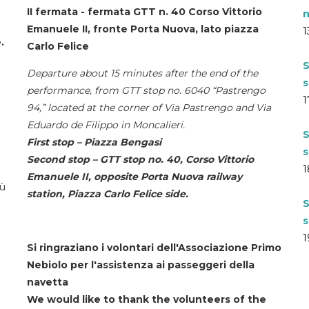
II fermata - fermata GTT n. 40 Corso Vittorio
n
Emanuele II, fronte Porta Nuova, lato piazza
1
.
Carlo Felice
S
Departure about 15 minutes after the end of the
s
performance, from GTT stop no. 6040 “Pastrengo
1
94,” located at the corner of Via Pastrengo and Via
Eduardo de Filippo in Moncalieri.
S
First stop – Piazza Bengasi
s
Second stop – GTT stop no. 40, Corso Vittorio
1
Emanuele II, opposite Porta Nuova railway
iù
station, Piazza Carlo Felice side.
S
s
1
Si ringraziano i volontari dell'Associazione Primo
Nebiolo per l'assistenza ai passeggeri della
navetta
We would like to thank the volunteers of the