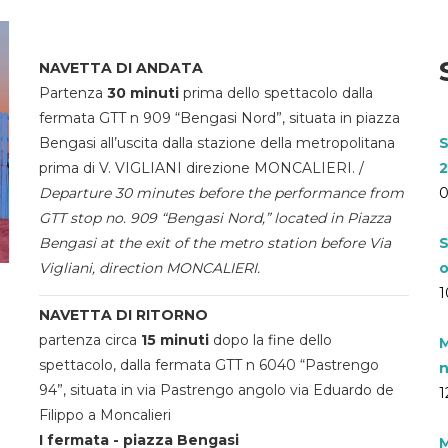
NAVETTA DI ANDATA
Partenza
30 minuti
prima dello spettacolo dalla
fermata GTT n 909 “Bengasi Nord”, situata in piazza
Bengasi all’uscita dalla stazione della metropolitana
S
prima di V. VIGLIANI direzione MONCALIERI. /
2
Departure 30 minutes before the performance from
0
GTT stop no. 909 “Bengasi Nord,” located in Piazza
Bengasi at the exit of the metro station before Via
S
Vigliani, direction MONCALIERI.
o
1
NAVETTA DI RITORNO
partenza circa
15 minuti
dopo la fine dello
M
spettacolo, dalla fermata GTT n 6040 “Pastrengo
n
94”, situata in via Pastrengo angolo via Eduardo de
1
Filippo a Moncalieri
I fermata - piazza Bengasi
M