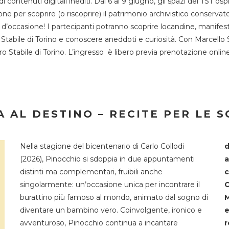
 di contenuti digitali inediti. Dal 6 al 9 giugno, gli spazi del 
one per scoprire (o riscoprire) il patrimonio archivistico conservat
d’occasione! I partecipanti potranno scoprire locandine, manifesti, 
o Stabile di Torino e conoscere aneddoti e curiosità. Con Marcello 
tro Stabile di Torino. L’ingresso è libero previa prenotazione onli
 AL DESTINO – RECITE PER LE 
Nella stagione del bicentenario di Carlo Collodi
d
(2026), Pinocchio si sdoppia in due appuntamenti
a
distinti ma complementari, fruibili anche
c
singolarmente: un’occasione unica per incontrare il
C
burattino più famoso al mondo, animato dal sogno di
M
diventare un bambino vero. Coinvolgente, ironico e
e
avventuroso, Pinocchio continua a incantare
r