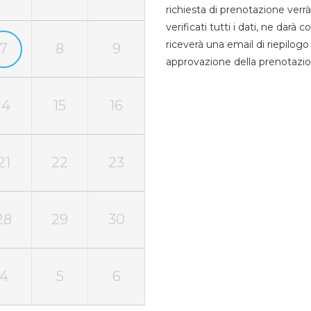
richiesta di prenotazione verrà
verificati tutti i dati, ne darà
riceverà una email di riepilo
7
8
9
approvazione della prenotazio
14
15
16
21
22
23
28
29
30
4
5
6