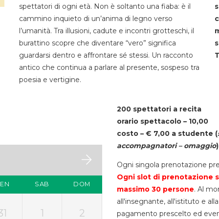
spettatori di ogni età. Non è soltanto una fiaba: è il
s
cammino inquieto di un’anima di legno verso
c
l’umanità. Tra illusioni, cadute e incontri grotteschi, il
m
burattino scopre che diventare “vero” significa
s
guardarsi dentro e affrontare sé stessi. Un racconto
T
antico che continua a parlare al presente, sospeso tra
poesia e vertigine.
200 spettatori a recita
orario spettacolo – 10,00
costo – € 7,00 a studente
(
accompagnatori – omaggio
)
Ogni singola prenotazione pre
Ogni slot di prenotazione s
VEN
SAB
DOM
massimo 30
persone
. Al mo
all'insegnante, all'istituto e a
31
1
2
pagamento prescelto ed eventua