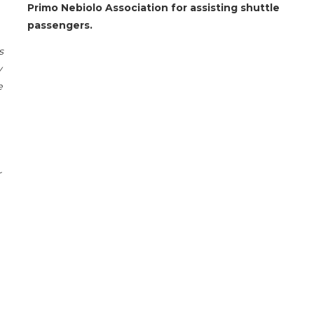
Primo Nebiolo Association for assisting shuttle
passengers.
s
y
e
r