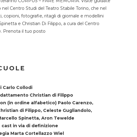
TST ospiteranno CORPUS – FARE MEMORIA. Visite guidate
o nel Centro Studi del Teatro Stabile Torino, che nel
copioni, fotografie, ritagli di giornale e modellini
Spinetta e Christian Di Filippo, a cura del Centro
ne. Prenota il tuo posto
SCUOLE
i Carlo Collodi
dattamento Christian di Filippo
on (in ordine alfabetico) Paolo Carenzo,
hristian di Filippo, Celeste Gugliandolo,
arcello Spinetta, Aron Tewelde
 cast in via di definizione
egia Marta Cortellazzo Wiel