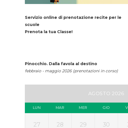
Servizio online di prenotazione recite per le
scuole
Prenota la tua Classe!
Pinocchio. Dalla favola al destino
febbraio - maggio 2026 (prenotazioni in corso)
AGOSTO 2026
LUN
MAR
MER
GIO
27
28
29
30