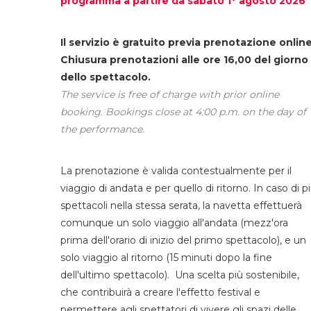
programma a partire da sabato 1° agosto 2026
Il servizio è gratuito previa prenotazione online
Chiusura prenotazioni alle ore 16,00 del giorno
dello spettacolo.
The service is free of charge with prior online
booking. Bookings close at 4:00 p.m. on the day of
the performance.
La prenotazione è valida contestualmente per il
viaggio di andata e per quello di ritorno. In caso di p
spettacoli nella stessa serata, la navetta effettuerà
comunque un solo viaggio all'andata (mezz'ora
prima dell'orario di inizio del primo spettacolo), e un
solo viaggio al ritorno (15 minuti dopo la fine
dell'ultimo spettacolo). Una scelta più sostenibile,
che contribuirà a creare l'effetto festival e
permettere agli spettatori di vivere gli spazi delle