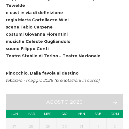
Tewelde
e cast in via di definizione
regia Marta Cortellazzo Wiel
scene Fabio Carpene
costumi Giovanna Fiorentini
musiche Celeste Gugliandolo
suono Filippo Conti
Teatro Stabile di Torino – Teatro Nazionale
Pinocchio. Dalla favola al destino
febbraio - maggio 2026 (prenotazioni in corso)
AGOSTO 2026
LUN
MAR
MER
GIO
VEN
SAB
DOM
27
28
29
30
31
1
2