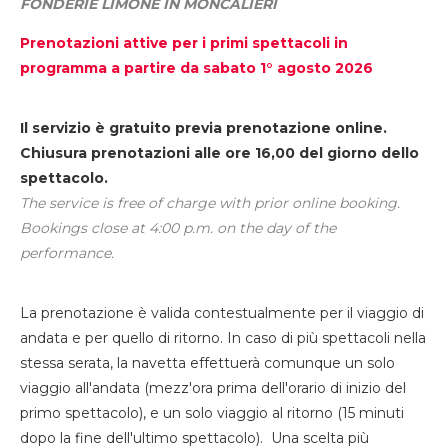
FONDERIE LIMONE IN MONCALIERI
Prenotazioni attive per i primi spettacoli in
programma a partire da sabato 1° agosto 2026
Il servizio è gratuito previa prenotazione online.
Chiusura prenotazioni alle ore 16,00 del giorno dello
spettacolo.
The service is free of charge with prior online booking.
Bookings close at 4:00 p.m. on the day of the
performance.
La prenotazione è valida contestualmente per il viaggio di
andata e per quello di ritorno. In caso di più spettacoli nella
stessa serata, la navetta effettuerà comunque un solo
viaggio all'andata (mezz'ora prima dell'orario di inizio del
primo spettacolo), e un solo viaggio al ritorno (15 minuti
dopo la fine dell'ultimo spettacolo). Una scelta più