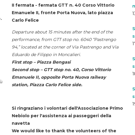
II fermata - fermata GTT n. 40 Corso Vittorio
n
Emanuele II, fronte Porta Nuova, lato piazza
1
.
Carlo Felice
S
Departure about 15 minutes after the end of the
s
performance, from GTT stop no. 6040 “Pastrengo
1
94,” located at the corner of Via Pastrengo and Via
Eduardo de Filippo in Moncalieri.
S
First stop – Piazza Bengasi
s
Second stop – GTT stop no. 40, Corso Vittorio
1
Emanuele II, opposite Porta Nuova railway
iù
station, Piazza Carlo Felice side.
S
s
1
Si ringraziano i volontari dell'Associazione Primo
Nebiolo per l'assistenza ai passeggeri della
navetta
We would like to thank the volunteers of the