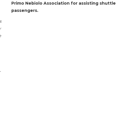
Primo Nebiolo Association for assisting shuttle
passengers.
s
y
e
r