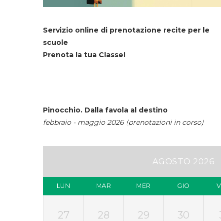
Servizio online di prenotazione recite per le
scuole
Prenota la tua Classe!
Pinocchio. Dalla favola al destino
febbraio - maggio 2026 (prenotazioni in corso)
AGOSTO 2026
LUN
MAR
MER
GIO
27
28
29
30