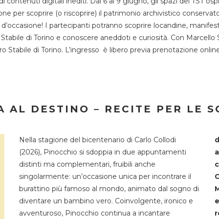
 di contenuti digitali inediti. Dal 6 al 9 giugno, gli spazi del 
one per scoprire (o riscoprire) il patrimonio archivistico conservat
d’occasione! I partecipanti potranno scoprire locandine, manifesti, 
o Stabile di Torino e conoscere aneddoti e curiosità. Con Marcello 
tro Stabile di Torino. L’ingresso è libero previa prenotazione onli
 AL DESTINO – RECITE PER LE 
Nella stagione del bicentenario di Carlo Collodi
d
(2026), Pinocchio si sdoppia in due appuntamenti
a
distinti ma complementari, fruibili anche
c
singolarmente: un’occasione unica per incontrare il
C
burattino più famoso al mondo, animato dal sogno di
M
diventare un bambino vero. Coinvolgente, ironico e
e
avventuroso, Pinocchio continua a incantare
r