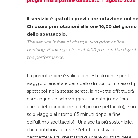
programma a partire da sabato 1° agosto 2026
Il servizio è gratuito previa prenotazione online
Chiusura prenotazioni alle ore 16,00 del giorno
dello spettacolo.
The service is free of charge with prior online
booking. Bookings close at 4:00 p.m. on the day of
the performance.
La prenotazione è valida contestualmente per il
viaggio di andata e per quello di ritorno. In caso di p
spettacoli nella stessa serata, la navetta effettuerà
comunque un solo viaggio all'andata (mezz'ora
prima dell'orario di inizio del primo spettacolo), e un
solo viaggio al ritorno (15 minuti dopo la fine
dell'ultimo spettacolo). Una scelta più sostenibile,
che contribuirà a creare l'effetto festival e
permettere agli spettatori di vivere gli spazi delle