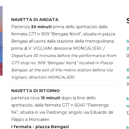
NAVETTA DI ANDATA
Partenza
30 minuti
prima dello spettacolo dalla
fermata GTT n 909 “Bengasi Nord”, situata in piazza
Bengasi all’uscita dalla stazione della metropolitana
S
prima di V. VIGLIANI direzione MONCALIERI. /
2
Departure 30 minutes before the performance from
0
GTT stop no. 909 “Bengasi Nord,” located in Piazza
Bengasi at the exit of the metro station before Via
S
Vigliani, direction MONCALIERI.
o
1
NAVETTA DI RITORNO
partenza circa
15 minuti
dopo la fine dello
M
spettacolo, dalla fermata GTT n 6040 “Pastrengo
n
94”, situata in via Pastrengo angolo via Eduardo de
1
Filippo a Moncalieri
I fermata - piazza Bengasi
M