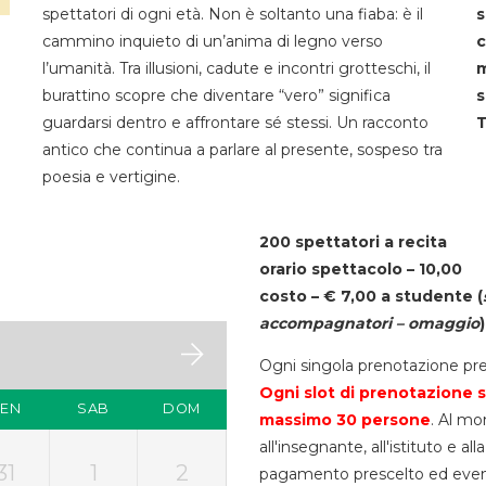
spettatori di ogni età. Non è soltanto una fiaba: è il
s
cammino inquieto di un’anima di legno verso
c
l’umanità. Tra illusioni, cadute e incontri grotteschi, il
m
burattino scopre che diventare “vero” significa
s
guardarsi dentro e affrontare sé stessi. Un racconto
T
antico che continua a parlare al presente, sospeso tra
poesia e vertigine.
200 spettatori a recita
orario spettacolo – 10,00
costo – € 7,00 a studente
(
accompagnatori – omaggio
)
Ogni singola prenotazione pre
Ogni slot di prenotazione s
VEN
SAB
DOM
massimo 30
persone
. Al mo
all'insegnante, all'istituto e a
31
1
2
pagamento prescelto ed eventua