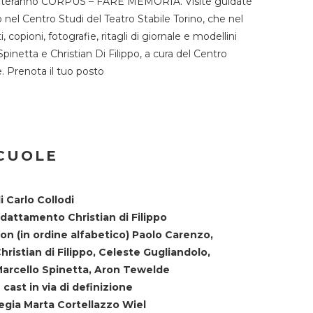
TST ospiteranno CORPUS – FARE MEMORIA. Visite guidate
o nel Centro Studi del Teatro Stabile Torino, che nel
copioni, fotografie, ritagli di giornale e modellini
Spinetta e Christian Di Filippo, a cura del Centro
ne. Prenota il tuo posto
SCUOLE
i Carlo Collodi
dattamento Christian di Filippo
on (in ordine alfabetico) Paolo Carenzo,
hristian di Filippo, Celeste Gugliandolo,
arcello Spinetta, Aron Tewelde
 cast in via di definizione
egia Marta Cortellazzo Wiel