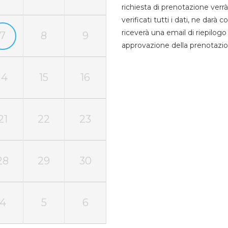
richiesta di prenotazione verrà
verificati tutti i dati, ne darà
riceverà una email di riepilo
7
8
9
approvazione della prenotazio
14
15
16
21
22
23
28
29
30
4
5
6