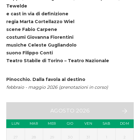
Tewelde
e cast in via di definizione
regia Marta Cortellazzo Wiel
scene Fabio Carpene
costumi Giovanna Fiorentini
musiche Celeste Gugliandolo
suono Filippo Conti
Teatro Stabile di Torino – Teatro Nazionale
Pinocchio. Dalla favola al destino
febbraio - maggio 2026 (prenotazioni in corso)
AGOSTO 2026
LUN
MAR
MER
GIO
VEN
SAB
DOM
27
28
29
30
31
1
2