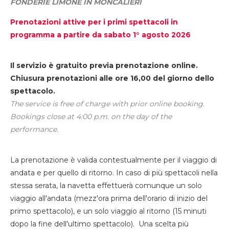
FONDERIE LIMONE IN MONCALIERI
Prenotazioni attive per i primi spettacoli in
programma a partire da sabato 1° agosto 2026
Il servizio è gratuito previa prenotazione online.
Chiusura prenotazioni alle ore 16,00 del giorno dello
spettacolo.
The service is free of charge with prior online booking.
Bookings close at 4:00 p.m. on the day of the
performance.
La prenotazione è valida contestualmente per il viaggio di
andata e per quello di ritorno. In caso di più spettacoli nella
stessa serata, la navetta effettuerà comunque un solo
viaggio all'andata (mezz'ora prima dell'orario di inizio del
primo spettacolo), e un solo viaggio al ritorno (15 minuti
dopo la fine dell'ultimo spettacolo). Una scelta più