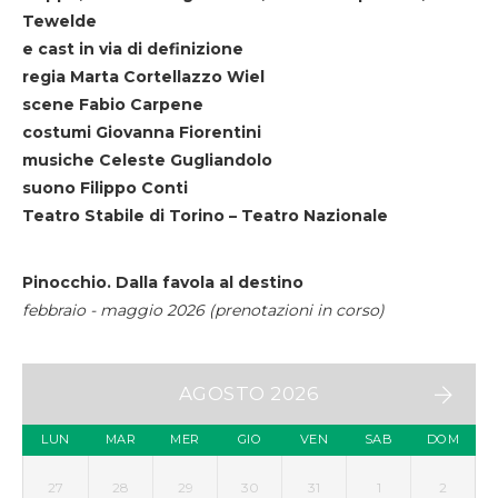
Tewelde
e cast in via di definizione
regia Marta Cortellazzo Wiel
scene Fabio Carpene
costumi Giovanna Fiorentini
musiche Celeste Gugliandolo
suono Filippo Conti
Teatro Stabile di Torino – Teatro Nazionale
Pinocchio. Dalla favola al destino
febbraio - maggio 2026 (prenotazioni in corso)
AGOSTO 2026
LUN
MAR
MER
GIO
VEN
SAB
DOM
27
28
29
30
31
1
2