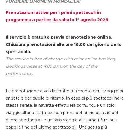
FONDERIE LIMONE IN MONCALIERI
Prenotazioni attive per i primi spettacoli in
programma a partire da sabato 1° agosto 2026
Il servizio è gratuito previa prenotazione online.
Chiusura prenotazioni alle ore 16,00 del giorno dello
spettacolo.
The service is free of charge with prior online booking.
Bookings close at 4:00 p.m. on the day of the
performance.
La prenotazione è valida contestualmente per il viaggio di
andata e per quello di ritorno. In caso di più spettacoli nella
stessa serata, la navetta effettuerà comunque un solo
viaggio all'andata (mezz'ora prima dell'orario di inizio del
primo spettacolo), e un solo viaggio al ritorno (15 minuti
dopo la fine dell'ultimo spettacolo). Una scelta più