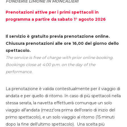
FONDERIE LIMONE IN MONCALIERI
Prenotazioni attive per i primi spettacoli in
programma a partire da sabato 1° agosto 2026
Il servizio è gratuito previa prenotazione online.
Chiusura prenotazioni alle ore 16,00 del giorno dello
spettacolo.
The service is free of charge with prior online booking.
Bookings close at 4:00 p.m. on the day of the
performance.
La prenotazione è valida contestualmente per il viaggio di
andata e per quello di ritorno. In caso di più spettacoli nella
stessa serata, la navetta effettuerà comunque un solo
viaggio all'andata (mezz'ora prima dell'orario di inizio del
primo spettacolo), e un solo viaggio al ritorno (15 minuti
dopo la fine dell'ultimo spettacolo). Una scelta più