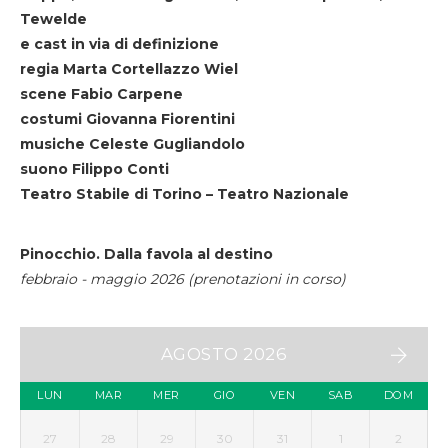
Tewelde
e cast in via di definizione
regia Marta Cortellazzo Wiel
scene Fabio Carpene
costumi Giovanna Fiorentini
musiche Celeste Gugliandolo
suono Filippo Conti
Teatro Stabile di Torino – Teatro Nazionale
Pinocchio. Dalla favola al destino
febbraio - maggio 2026 (prenotazioni in corso)
AGOSTO 2026
LUN
MAR
MER
GIO
VEN
SAB
DOM
27
28
29
30
31
1
2