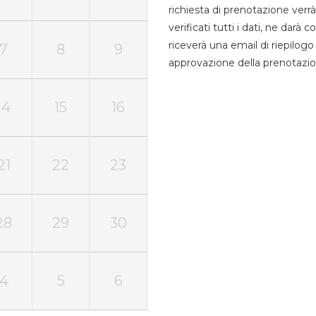
richiesta di prenotazione verrà
verificati tutti i dati, ne darà
riceverà una email di riepilo
7
8
9
approvazione della prenotazio
14
15
16
21
22
23
28
29
30
4
5
6