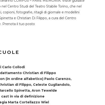
TST ospiteranno CORPUS – FARE MEMORIA. Visite guidate
o nel Centro Studi del Teatro Stabile Torino, che nel
copioni, fotografie, ritagli di giornale e modellini
Spinetta e Christian Di Filippo, a cura del Centro
ne. Prenota il tuo posto
SCUOLE
i Carlo Collodi
dattamento Christian di Filippo
on (in ordine alfabetico) Paolo Carenzo,
hristian di Filippo, Celeste Gugliandolo,
arcello Spinetta, Aron Tewelde
 cast in via di definizione
egia Marta Cortellazzo Wiel