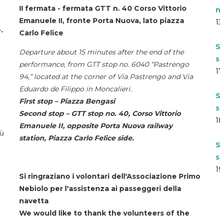
II fermata - fermata GTT n. 40 Corso Vittorio
n
Emanuele II, fronte Porta Nuova, lato piazza
1
.
Carlo Felice
S
Departure about 15 minutes after the end of the
s
performance, from GTT stop no. 6040 “Pastrengo
1
94,” located at the corner of Via Pastrengo and Via
Eduardo de Filippo in Moncalieri.
S
First stop – Piazza Bengasi
s
Second stop – GTT stop no. 40, Corso Vittorio
1
Emanuele II, opposite Porta Nuova railway
iù
station, Piazza Carlo Felice side.
S
s
1
Si ringraziano i volontari dell'Associazione Primo
Nebiolo per l'assistenza ai passeggeri della
navetta
We would like to thank the volunteers of the