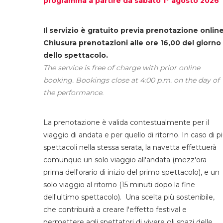
programma a partire da sabato 1° agosto 2026
Il servizio è gratuito previa prenotazione online
Chiusura prenotazioni alle ore 16,00 del giorno
dello spettacolo.
The service is free of charge with prior online
booking. Bookings close at 4:00 p.m. on the day of
the performance.
La prenotazione è valida contestualmente per il
viaggio di andata e per quello di ritorno. In caso di p
spettacoli nella stessa serata, la navetta effettuerà
comunque un solo viaggio all'andata (mezz'ora
prima dell'orario di inizio del primo spettacolo), e un
solo viaggio al ritorno (15 minuti dopo la fine
dell'ultimo spettacolo). Una scelta più sostenibile,
che contribuirà a creare l'effetto festival e
permettere agli spettatori di vivere gli spazi delle