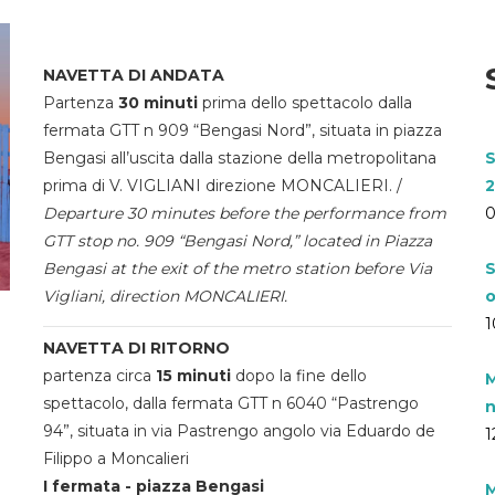
NAVETTA DI ANDATA
Partenza
30 minuti
prima dello spettacolo dalla
fermata GTT n 909 “Bengasi Nord”, situata in piazza
Bengasi all’uscita dalla stazione della metropolitana
S
prima di V. VIGLIANI direzione MONCALIERI. /
2
Departure 30 minutes before the performance from
0
GTT stop no. 909 “Bengasi Nord,” located in Piazza
Bengasi at the exit of the metro station before Via
S
Vigliani, direction MONCALIERI.
o
1
NAVETTA DI RITORNO
partenza circa
15 minuti
dopo la fine dello
M
spettacolo, dalla fermata GTT n 6040 “Pastrengo
n
94”, situata in via Pastrengo angolo via Eduardo de
1
Filippo a Moncalieri
I fermata - piazza Bengasi
M