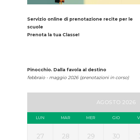
Servizio online di prenotazione recite per le
scuole
Prenota la tua Classe!
Pinocchio. Dalla favola al destino
febbraio - maggio 2026 (prenotazioni in corso)
AGOSTO 2026
LUN
MAR
MER
GIO
27
28
29
30