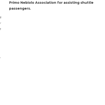
Primo Nebiolo Association for assisting shuttle
passengers.
s
y
e
r