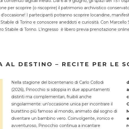
 di contenuti digitali inediti. Dal 6 al 9 giugno, gli spazi del 
one per scoprire (o riscoprire) il patrimonio archivistico conservat
d’occasione! I partecipanti potranno scoprire locandine, manifesti, 
o Stabile di Torino e conoscere aneddoti e curiosità. Con Marcello 
tro Stabile di Torino. L’ingresso è libero previa prenotazione onli
 AL DESTINO – RECITE PER LE 
Nella stagione del bicentenario di Carlo Collodi
d
(2026), Pinocchio si sdoppia in due appuntamenti
a
distinti ma complementari, fruibili anche
c
singolarmente: un’occasione unica per incontrare il
C
burattino più famoso al mondo, animato dal sogno di
M
diventare un bambino vero. Coinvolgente, ironico e
e
avventuroso, Pinocchio continua a incantare
r