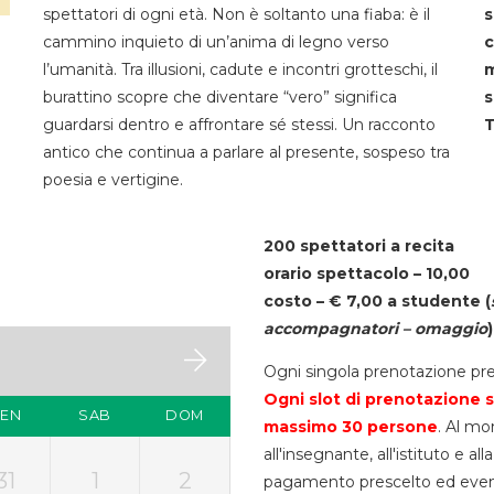
spettatori di ogni età. Non è soltanto una fiaba: è il
s
cammino inquieto di un’anima di legno verso
c
l’umanità. Tra illusioni, cadute e incontri grotteschi, il
m
burattino scopre che diventare “vero” significa
s
guardarsi dentro e affrontare sé stessi. Un racconto
T
antico che continua a parlare al presente, sospeso tra
poesia e vertigine.
200 spettatori a recita
orario spettacolo – 10,00
costo – € 7,00 a studente
(
accompagnatori – omaggio
)
Ogni singola prenotazione pre
Ogni slot di prenotazione s
VEN
SAB
DOM
massimo 30
persone
. Al mo
all'insegnante, all'istituto e a
31
1
2
pagamento prescelto ed eventua