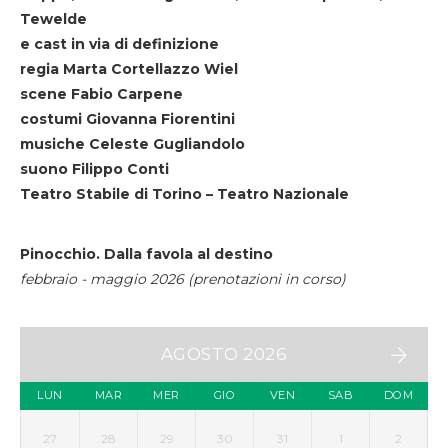
Tewelde
e cast in via di definizione
regia Marta Cortellazzo Wiel
scene Fabio Carpene
costumi Giovanna Fiorentini
musiche Celeste Gugliandolo
suono Filippo Conti
Teatro Stabile di Torino – Teatro Nazionale
Pinocchio. Dalla favola al destino
febbraio - maggio 2026 (prenotazioni in corso)
AGOSTO 2026
LUN
MAR
MER
GIO
VEN
SAB
DOM
27
28
29
30
31
1
2