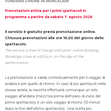
FONDERIE LIMONE IN MONCALIERI
Prenotazioni attive per i primi spettacoli in
programma a partire da sabato 1° agosto 2026
Il servizio è gratuito previa prenotazione online.
Chiusura prenotazioni alle ore 16,00 del giorno dello
spettacolo.
The service is free of charge with prior online booking.
Bookings close at 4:00 p.m. on the day of the
performance.
La prenotazione è valida contestualmente per il viaggio di
andata e per quello di ritorno. In caso di più spettacoli nella
stessa serata, la navetta effettuerà comunque un solo
viaggio all'andata (mezz'ora prima dell'orario di inizio del
primo spettacolo), e un solo viaggio al ritorno (15 minuti
dopo la fine dell'ultimo spettacolo). Una scelta più