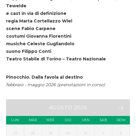
Tewelde
e cast in via di definizione
regia Marta Cortellazzo Wiel
scene Fabio Carpene
costumi Giovanna Fiorentini
musiche Celeste Gugliandolo
suono Filippo Conti
Teatro Stabile di Torino – Teatro Nazionale
Pinocchio. Dalla favola al destino
febbraio - maggio 2026 (prenotazioni in corso)
AGOSTO 2026
LUN
MAR
MER
GIO
VEN
SAB
DOM
27
28
29
30
31
1
2