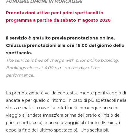
FONDERIE LIMONE IN MONCALIERI
Prenotazioni attive per i primi spettacoli in
programma a partire da sabato 1° agosto 2026
Il servizio è gratuito previa prenotazione online.
Chiusura prenotazioni alle ore 16,00 del giorno dello
spettacolo.
The service is free of charge with prior online booking.
Bookings close at 4:00 p.m. on the day of the
performance.
La prenotazione è valida contestualmente per il viaggio di
andata e per quello di ritorno. In caso di più spettacoli nella
stessa serata, la navetta effettuerà comunque un solo
viaggio all'andata (mezz'ora prima dell'orario di inizio del
primo spettacolo), e un solo viaggio al ritorno (15 minuti
dopo la fine dell'ultimo spettacolo). Una scelta più