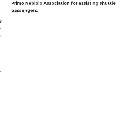
Primo Nebiolo Association for assisting shuttle
passengers.
s
y
e
r