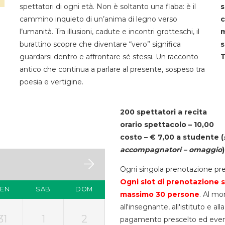
spettatori di ogni età. Non è soltanto una fiaba: è il
s
cammino inquieto di un’anima di legno verso
c
l’umanità. Tra illusioni, cadute e incontri grotteschi, il
m
burattino scopre che diventare “vero” significa
s
guardarsi dentro e affrontare sé stessi. Un racconto
T
antico che continua a parlare al presente, sospeso tra
poesia e vertigine.
200 spettatori a recita
orario spettacolo – 10,00
costo – € 7,00 a studente
(
accompagnatori – omaggio
)
Ogni singola prenotazione pre
Ogni slot di prenotazione s
VEN
SAB
DOM
massimo 30
persone
. Al mo
all'insegnante, all'istituto e a
31
1
2
pagamento prescelto ed eventua