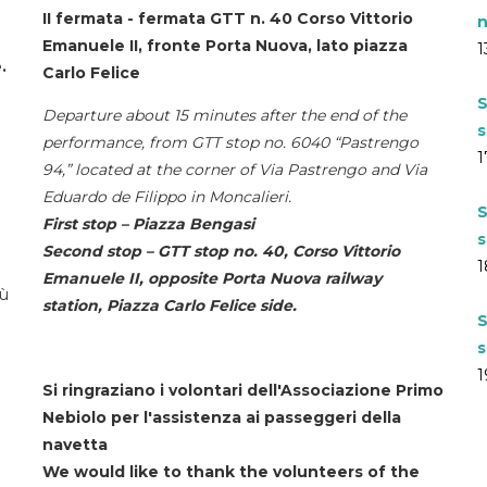
II fermata - fermata GTT n. 40 Corso Vittorio
n
Emanuele II, fronte Porta Nuova, lato piazza
1
.
Carlo Felice
S
Departure about 15 minutes after the end of the
s
performance, from GTT stop no. 6040 “Pastrengo
1
94,” located at the corner of Via Pastrengo and Via
Eduardo de Filippo in Moncalieri.
S
First stop – Piazza Bengasi
s
Second stop – GTT stop no. 40, Corso Vittorio
1
Emanuele II, opposite Porta Nuova railway
iù
station, Piazza Carlo Felice side.
S
s
1
Si ringraziano i volontari dell'Associazione Primo
Nebiolo per l'assistenza ai passeggeri della
navetta
We would like to thank the volunteers of the