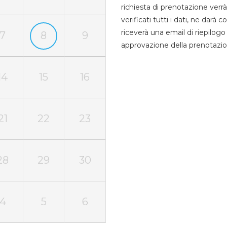
richiesta di prenotazione verrà
verificati tutti i dati, ne darà
riceverà una email di riepilo
7
8
9
approvazione della prenotazio
14
15
16
21
22
23
28
29
30
4
5
6