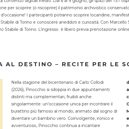
 di contenuti digitali inediti. Dal 6 al 9 giugno, gli spazi del 
one per scoprire (o riscoprire) il patrimonio archivistico conservat
d’occasione! I partecipanti potranno scoprire locandine, manifesti, 
o Stabile di Torino e conoscere aneddoti e curiosità. Con Marcello 
tro Stabile di Torino. L’ingresso è libero previa prenotazione onli
 AL DESTINO – RECITE PER LE 
Nella stagione del bicentenario di Carlo Collodi
d
(2026), Pinocchio si sdoppia in due appuntamenti
a
distinti ma complementari, fruibili anche
c
singolarmente: un’occasione unica per incontrare il
C
burattino più famoso al mondo, animato dal sogno di
M
diventare un bambino vero. Coinvolgente, ironico e
e
avventuroso, Pinocchio continua a incantare
r