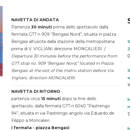
NAVETTA DI ANDATA
Partenza
30 minuti
prima dello spettacolo dalla
fermata GTT n 909 “Bengasi Nord”, situata in piazza
Bengasi all’uscita dalla stazione della metropolitana
S
prima di V. VIGLIANI direzione MONCALIERI. /
2
Departure 30 minutes before the performance from
0
GTT stop no. 909 “Bengasi Nord,” located in Piazza
Bengasi at the exit of the metro station before Via
S
Vigliani, direction MONCALIERI.
o
1
NAVETTA DI RITORNO
partenza circa
15 minuti
dopo la fine dello
M
spettacolo, dalla fermata GTT n 6040 “Pastrengo
n
94”, situata in via Pastrengo angolo via Eduardo de
1
Filippo a Moncalieri
I fermata - piazza Bengasi
M