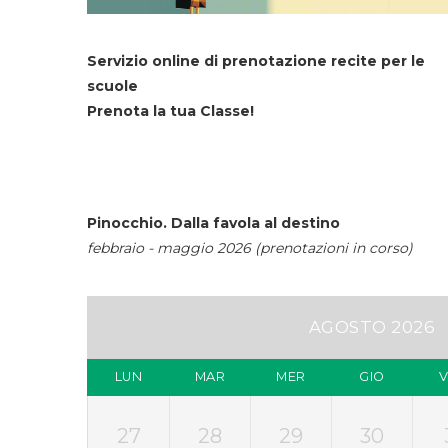
Servizio online di prenotazione recite per le
scuole
Prenota la tua Classe!
Pinocchio. Dalla favola al destino
febbraio - maggio 2026 (prenotazioni in corso)
AGOSTO 2026
LUN
MAR
MER
GIO
27
28
29
30