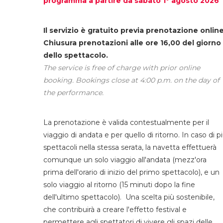
programma a partire da sabato 1° agosto 2026
Il servizio è gratuito previa prenotazione online
Chiusura prenotazioni alle ore 16,00 del giorno
dello spettacolo.
The service is free of charge with prior online
booking. Bookings close at 4:00 p.m. on the day of
the performance.
La prenotazione è valida contestualmente per il
viaggio di andata e per quello di ritorno. In caso di p
spettacoli nella stessa serata, la navetta effettuerà
comunque un solo viaggio all'andata (mezz'ora
prima dell'orario di inizio del primo spettacolo), e un
solo viaggio al ritorno (15 minuti dopo la fine
dell'ultimo spettacolo). Una scelta più sostenibile,
che contribuirà a creare l'effetto festival e
permettere agli spettatori di vivere gli spazi delle