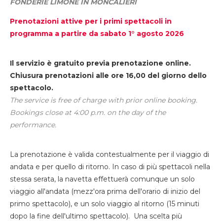
FONDERIE LIMONE IN MONCALIERI
Prenotazioni attive per i primi spettacoli in
programma a partire da sabato 1° agosto 2026
Il servizio è gratuito previa prenotazione online.
Chiusura prenotazioni alle ore 16,00 del giorno dello
spettacolo.
The service is free of charge with prior online booking.
Bookings close at 4:00 p.m. on the day of the
performance.
La prenotazione è valida contestualmente per il viaggio di
andata e per quello di ritorno. In caso di più spettacoli nella
stessa serata, la navetta effettuerà comunque un solo
viaggio all'andata (mezz'ora prima dell'orario di inizio del
primo spettacolo), e un solo viaggio al ritorno (15 minuti
dopo la fine dell'ultimo spettacolo). Una scelta più