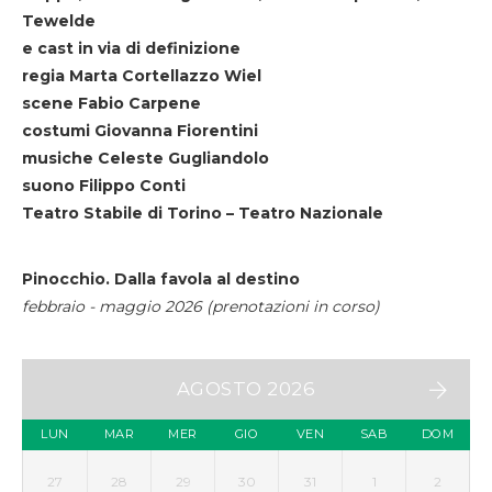
Tewelde
e cast in via di definizione
regia Marta Cortellazzo Wiel
scene Fabio Carpene
costumi Giovanna Fiorentini
musiche Celeste Gugliandolo
suono Filippo Conti
Teatro Stabile di Torino – Teatro Nazionale
Pinocchio. Dalla favola al destino
febbraio - maggio 2026 (prenotazioni in corso)
AGOSTO 2026
LUN
MAR
MER
GIO
VEN
SAB
DOM
27
28
29
30
31
1
2