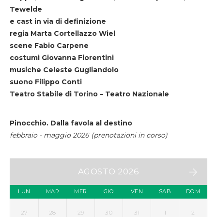
Tewelde
e cast in via di definizione
regia Marta Cortellazzo Wiel
scene Fabio Carpene
costumi Giovanna Fiorentini
musiche Celeste Gugliandolo
suono Filippo Conti
Teatro Stabile di Torino – Teatro Nazionale
Pinocchio. Dalla favola al destino
febbraio - maggio 2026 (prenotazioni in corso)
AGOSTO 2026
LUN
MAR
MER
GIO
VEN
SAB
DOM
27
28
29
30
31
1
2