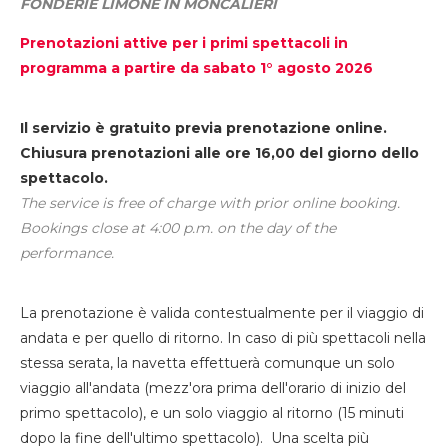
FONDERIE LIMONE IN MONCALIERI
Prenotazioni attive per i primi spettacoli in
programma a partire da sabato 1° agosto 2026
Il servizio è gratuito previa prenotazione online.
Chiusura prenotazioni alle ore 16,00 del giorno dello
spettacolo.
The service is free of charge with prior online booking.
Bookings close at 4:00 p.m. on the day of the
performance.
La prenotazione è valida contestualmente per il viaggio di
andata e per quello di ritorno. In caso di più spettacoli nella
stessa serata, la navetta effettuerà comunque un solo
viaggio all'andata (mezz'ora prima dell'orario di inizio del
primo spettacolo), e un solo viaggio al ritorno (15 minuti
dopo la fine dell'ultimo spettacolo). Una scelta più