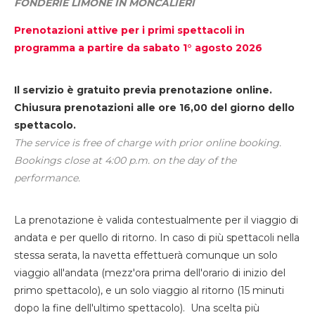
FONDERIE LIMONE IN MONCALIERI
Prenotazioni attive per i primi spettacoli in
programma a partire da sabato 1° agosto 2026
Il servizio è gratuito previa prenotazione online.
Chiusura prenotazioni alle ore 16,00 del giorno dello
spettacolo.
The service is free of charge with prior online booking.
Bookings close at 4:00 p.m. on the day of the
performance.
La prenotazione è valida contestualmente per il viaggio di
andata e per quello di ritorno. In caso di più spettacoli nella
stessa serata, la navetta effettuerà comunque un solo
viaggio all'andata (mezz'ora prima dell'orario di inizio del
primo spettacolo), e un solo viaggio al ritorno (15 minuti
dopo la fine dell'ultimo spettacolo). Una scelta più