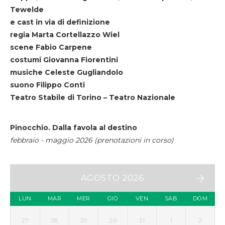
Tewelde
e cast in via di definizione
regia Marta Cortellazzo Wiel
scene Fabio Carpene
costumi Giovanna Fiorentini
musiche Celeste Gugliandolo
suono Filippo Conti
Teatro Stabile di Torino – Teatro Nazionale
Pinocchio. Dalla favola al destino
febbraio - maggio 2026 (prenotazioni in corso)
AGOSTO 2026
LUN
MAR
MER
GIO
VEN
SAB
DOM
27
28
29
30
31
1
2