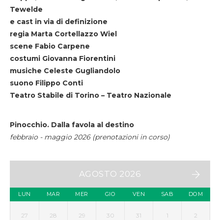
Tewelde
e cast in via di definizione
regia Marta Cortellazzo Wiel
scene Fabio Carpene
costumi Giovanna Fiorentini
musiche Celeste Gugliandolo
suono Filippo Conti
Teatro Stabile di Torino – Teatro Nazionale
Pinocchio. Dalla favola al destino
febbraio - maggio 2026 (prenotazioni in corso)
AGOSTO 2026
LUN
MAR
MER
GIO
VEN
SAB
DOM
27
28
29
30
31
1
2