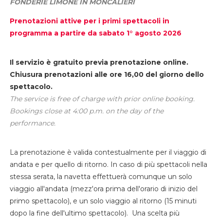
FONDERIE LIMONE IN MONCALIERI
Prenotazioni attive per i primi spettacoli in
programma a partire da sabato 1° agosto 2026
Il servizio è gratuito previa prenotazione online.
Chiusura prenotazioni alle ore 16,00 del giorno dello
spettacolo.
The service is free of charge with prior online booking.
Bookings close at 4:00 p.m. on the day of the
performance.
La prenotazione è valida contestualmente per il viaggio di
andata e per quello di ritorno. In caso di più spettacoli nella
stessa serata, la navetta effettuerà comunque un solo
viaggio all'andata (mezz'ora prima dell'orario di inizio del
primo spettacolo), e un solo viaggio al ritorno (15 minuti
dopo la fine dell'ultimo spettacolo). Una scelta più