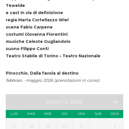
Tewelde
e cast in via di definizione
regia Marta Cortellazzo Wiel
scene Fabio Carpene
costumi Giovanna Fiorentini
musiche Celeste Gugliandolo
suono Filippo Conti
Teatro Stabile di Torino – Teatro Nazionale
Pinocchio. Dalla favola al destino
febbraio - maggio 2026 (prenotazioni in corso)
AGOSTO 2026
LUN
MAR
MER
GIO
VEN
SAB
DOM
27
28
29
30
31
1
2