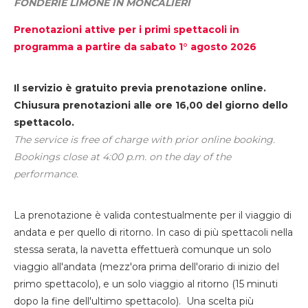
FONDERIE LIMONE IN MONCALIERI
Prenotazioni attive per i primi spettacoli in
programma a partire da sabato 1° agosto 2026
Il servizio è gratuito previa prenotazione online.
Chiusura prenotazioni alle ore 16,00 del giorno dello
spettacolo.
The service is free of charge with prior online booking.
Bookings close at 4:00 p.m. on the day of the
performance.
La prenotazione è valida contestualmente per il viaggio di
andata e per quello di ritorno. In caso di più spettacoli nella
stessa serata, la navetta effettuerà comunque un solo
viaggio all'andata (mezz'ora prima dell'orario di inizio del
primo spettacolo), e un solo viaggio al ritorno (15 minuti
dopo la fine dell'ultimo spettacolo). Una scelta più