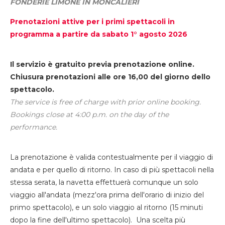
FONDERIE LIMONE IN MONCALIERI
Prenotazioni attive per i primi spettacoli in
programma a partire da sabato 1° agosto 2026
Il servizio è gratuito previa prenotazione online.
Chiusura prenotazioni alle ore 16,00 del giorno dello
spettacolo.
The service is free of charge with prior online booking.
Bookings close at 4:00 p.m. on the day of the
performance.
La prenotazione è valida contestualmente per il viaggio di
andata e per quello di ritorno. In caso di più spettacoli nella
stessa serata, la navetta effettuerà comunque un solo
viaggio all'andata (mezz'ora prima dell'orario di inizio del
primo spettacolo), e un solo viaggio al ritorno (15 minuti
dopo la fine dell'ultimo spettacolo). Una scelta più