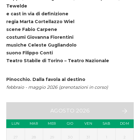
Tewelde
e cast in via di definizione
regia Marta Cortellazzo Wiel
scene Fabio Carpene
costumi Giovanna Fiorentini
musiche Celeste Gugliandolo
suono Filippo Conti
Teatro Stabile di Torino – Teatro Nazionale
Pinocchio. Dalla favola al destino
febbraio - maggio 2026 (prenotazioni in corso)
AGOSTO 2026
LUN
MAR
MER
GIO
VEN
SAB
DOM
27
28
29
30
31
1
2