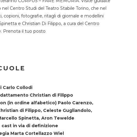
TST ospiteranno CORPUS – FARE MEMORIA. Visite guidate
o nel Centro Studi del Teatro Stabile Torino, che nel
copioni, fotografie, ritagli di giornale e modellini
Spinetta e Christian Di Filippo, a cura del Centro
ne. Prenota il tuo posto
SCUOLE
i Carlo Collodi
dattamento Christian di Filippo
on (in ordine alfabetico) Paolo Carenzo,
hristian di Filippo, Celeste Gugliandolo,
arcello Spinetta, Aron Tewelde
 cast in via di definizione
egia Marta Cortellazzo Wiel