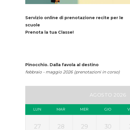
Servizio online di prenotazione recite per le
scuole
Prenota la tua Classe!
Pinocchio. Dalla favola al destino
febbraio - maggio 2026 (prenotazioni in corso)
AGOSTO 2026
LUN
MAR
MER
GIO
27
28
29
30