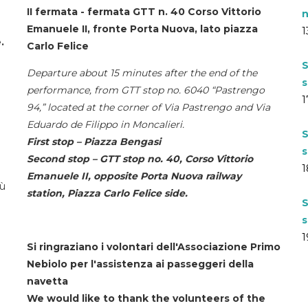
II fermata - fermata GTT n. 40 Corso Vittorio
n
Emanuele II, fronte Porta Nuova, lato piazza
1
.
Carlo Felice
S
Departure about 15 minutes after the end of the
s
performance, from GTT stop no. 6040 “Pastrengo
1
94,” located at the corner of Via Pastrengo and Via
Eduardo de Filippo in Moncalieri.
S
First stop – Piazza Bengasi
s
Second stop – GTT stop no. 40, Corso Vittorio
1
Emanuele II, opposite Porta Nuova railway
iù
station, Piazza Carlo Felice side.
S
s
1
Si ringraziano i volontari dell'Associazione Primo
Nebiolo per l'assistenza ai passeggeri della
navetta
We would like to thank the volunteers of the