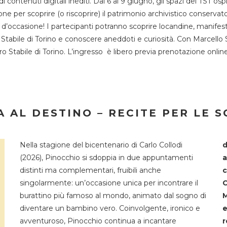
 di contenuti digitali inediti. Dal 6 al 9 giugno, gli spazi del 
one per scoprire (o riscoprire) il patrimonio archivistico conservat
d’occasione! I partecipanti potranno scoprire locandine, manifesti, 
o Stabile di Torino e conoscere aneddoti e curiosità. Con Marcello 
tro Stabile di Torino. L’ingresso è libero previa prenotazione onli
 AL DESTINO – RECITE PER LE 
Nella stagione del bicentenario di Carlo Collodi
d
(2026), Pinocchio si sdoppia in due appuntamenti
a
distinti ma complementari, fruibili anche
c
singolarmente: un’occasione unica per incontrare il
C
burattino più famoso al mondo, animato dal sogno di
M
diventare un bambino vero. Coinvolgente, ironico e
e
avventuroso, Pinocchio continua a incantare
r