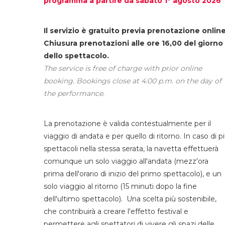
programma a partire da sabato 1° agosto 2026
Il servizio è gratuito previa prenotazione online
Chiusura prenotazioni alle ore 16,00 del giorno
dello spettacolo.
The service is free of charge with prior online
booking. Bookings close at 4:00 p.m. on the day of
the performance.
La prenotazione è valida contestualmente per il
viaggio di andata e per quello di ritorno. In caso di p
spettacoli nella stessa serata, la navetta effettuerà
comunque un solo viaggio all'andata (mezz'ora
prima dell'orario di inizio del primo spettacolo), e un
solo viaggio al ritorno (15 minuti dopo la fine
dell'ultimo spettacolo). Una scelta più sostenibile,
che contribuirà a creare l'effetto festival e
permettere agli spettatori di vivere gli spazi delle