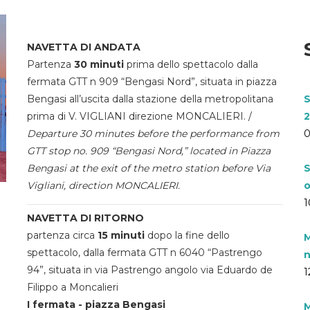
NAVETTA DI ANDATA
Partenza
30 minuti
prima dello spettacolo dalla
fermata GTT n 909 “Bengasi Nord”, situata in piazza
Bengasi all’uscita dalla stazione della metropolitana
S
prima di V. VIGLIANI direzione MONCALIERI. /
2
Departure 30 minutes before the performance from
0
GTT stop no. 909 “Bengasi Nord,” located in Piazza
Bengasi at the exit of the metro station before Via
S
Vigliani, direction MONCALIERI.
o
1
NAVETTA DI RITORNO
partenza circa
15 minuti
dopo la fine dello
M
spettacolo, dalla fermata GTT n 6040 “Pastrengo
n
94”, situata in via Pastrengo angolo via Eduardo de
1
Filippo a Moncalieri
I fermata - piazza Bengasi
M