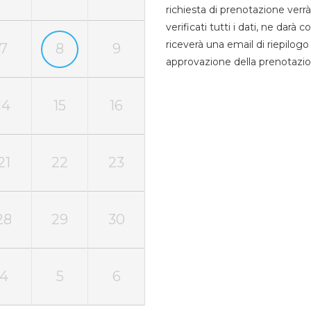
richiesta di prenotazione verrà
verificati tutti i dati, ne darà
riceverà una email di riepilo
7
8
9
approvazione della prenotazio
14
15
16
21
22
23
28
29
30
4
5
6