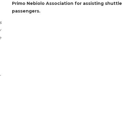
Primo Nebiolo Association for assisting shuttle
passengers.
s
y
e
r