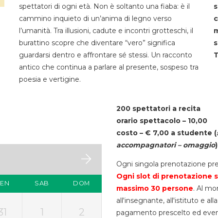
spettatori di ogni età. Non è soltanto una fiaba: è il
s
cammino inquieto di un’anima di legno verso
c
l’umanità. Tra illusioni, cadute e incontri grotteschi, il
m
burattino scopre che diventare “vero” significa
s
guardarsi dentro e affrontare sé stessi. Un racconto
T
antico che continua a parlare al presente, sospeso tra
poesia e vertigine.
200 spettatori a recita
orario spettacolo – 10,00
costo – € 7,00 a studente
(
accompagnatori – omaggio
)
Ogni singola prenotazione pre
Ogni slot di prenotazione s
VEN
SAB
DOM
massimo 30
persone
. Al mo
all'insegnante, all'istituto e a
31
1
2
pagamento prescelto ed eventua