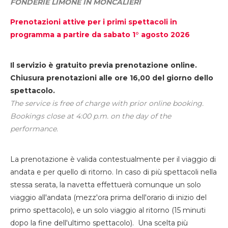
FONDERIE LIMONE IN MONCALIERI
Prenotazioni attive per i primi spettacoli in
programma a partire da sabato 1° agosto 2026
Il servizio è gratuito previa prenotazione online.
Chiusura prenotazioni alle ore 16,00 del giorno dello
spettacolo.
The service is free of charge with prior online booking.
Bookings close at 4:00 p.m. on the day of the
performance.
La prenotazione è valida contestualmente per il viaggio di
andata e per quello di ritorno. In caso di più spettacoli nella
stessa serata, la navetta effettuerà comunque un solo
viaggio all'andata (mezz'ora prima dell'orario di inizio del
primo spettacolo), e un solo viaggio al ritorno (15 minuti
dopo la fine dell'ultimo spettacolo). Una scelta più