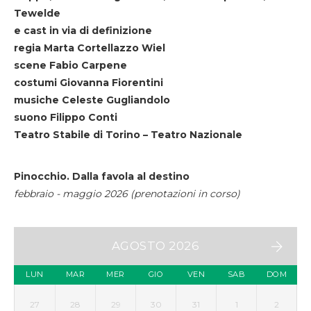
Tewelde
e cast in via di definizione
regia Marta Cortellazzo Wiel
scene Fabio Carpene
costumi Giovanna Fiorentini
musiche Celeste Gugliandolo
suono Filippo Conti
Teatro Stabile di Torino – Teatro Nazionale
Pinocchio. Dalla favola al destino
febbraio - maggio 2026 (prenotazioni in corso)
AGOSTO 2026
LUN
MAR
MER
GIO
VEN
SAB
DOM
27
28
29
30
31
1
2