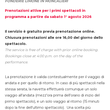
FONDERIE LIMONE IN MONCALIERI
Prenotazioni attive per i primi spettacoli in
programma a partire da sabato 1° agosto 2026
Il servizio è gratuito previa prenotazione online.
Chiusura prenotazioni alle ore 16,00 del giorno dello
spettacolo.
The service is free of charge with prior online booking.
Bookings close at 4:00 p.m. on the day of the
performance.
La prenotazione è valida contestualmente per il viaggio di
andata e per quello di ritorno. In caso di più spettacoli nella
stessa serata, la navetta effettuerà comunque un solo
viaggio all'andata (mezz'ora prima dell'orario di inizio del
primo spettacolo), e un solo viaggio al ritorno (15 minuti
dopo la fine dell'ultimo spettacolo). Una scelta più