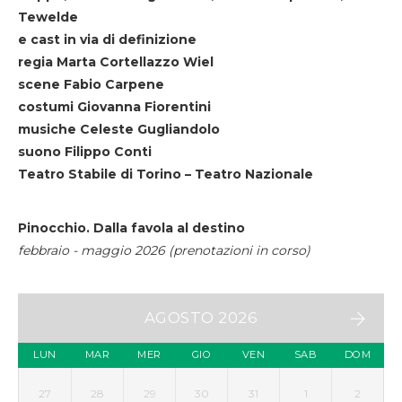
Tewelde
e cast in via di definizione
regia Marta Cortellazzo Wiel
scene Fabio Carpene
costumi Giovanna Fiorentini
musiche Celeste Gugliandolo
suono Filippo Conti
Teatro Stabile di Torino – Teatro Nazionale
Pinocchio. Dalla favola al destino
febbraio - maggio 2026 (prenotazioni in corso)
AGOSTO 2026
LUN
MAR
MER
GIO
VEN
SAB
DOM
27
28
29
30
31
1
2