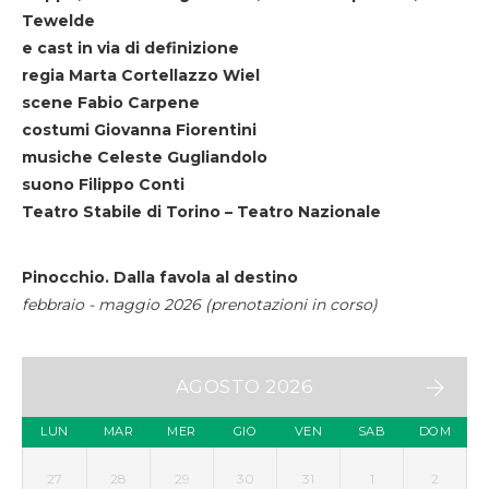
Tewelde
e cast in via di definizione
regia Marta Cortellazzo Wiel
scene Fabio Carpene
costumi Giovanna Fiorentini
musiche Celeste Gugliandolo
suono Filippo Conti
Teatro Stabile di Torino – Teatro Nazionale
Pinocchio. Dalla favola al destino
febbraio - maggio 2026 (prenotazioni in corso)
AGOSTO 2026
LUN
MAR
MER
GIO
VEN
SAB
DOM
27
28
29
30
31
1
2