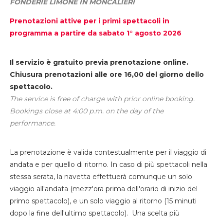
FONDERIE LIMONE IN MONCALIERI
Prenotazioni attive per i primi spettacoli in
programma a partire da sabato 1° agosto 2026
Il servizio è gratuito previa prenotazione online.
Chiusura prenotazioni alle ore 16,00 del giorno dello
spettacolo.
The service is free of charge with prior online booking.
Bookings close at 4:00 p.m. on the day of the
performance.
La prenotazione è valida contestualmente per il viaggio di
andata e per quello di ritorno. In caso di più spettacoli nella
stessa serata, la navetta effettuerà comunque un solo
viaggio all'andata (mezz'ora prima dell'orario di inizio del
primo spettacolo), e un solo viaggio al ritorno (15 minuti
dopo la fine dell'ultimo spettacolo). Una scelta più