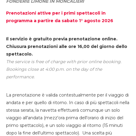
FONDERIE LIMONE IN MONCALIERI
Prenotazioni attive per i primi spettacoli in
programma a partire da sabato 1° agosto 2026
Il servizio è gratuito previa prenotazione online.
Chiusura prenotazioni alle ore 16,00 del giorno dello
spettacolo.
The service is free of charge with prior online booking.
Bookings close at 4:00 p.m. on the day of the
performance.
La prenotazione è valida contestualmente per il viaggio di
andata e per quello di ritorno. In caso di più spettacoli nella
stessa serata, la navetta effettuerà comunque un solo
viaggio all'andata (mezz'ora prima dell'orario di inizio del
primo spettacolo), e un solo viaggio al ritorno (15 minuti
dopo la fine dell'ultimo spettacolo). Una scelta più