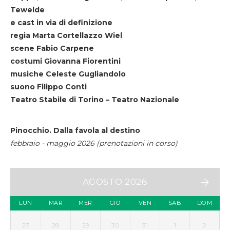
Tewelde
e cast in via di definizione
regia Marta Cortellazzo Wiel
scene Fabio Carpene
costumi Giovanna Fiorentini
musiche Celeste Gugliandolo
suono Filippo Conti
Teatro Stabile di Torino – Teatro Nazionale
Pinocchio. Dalla favola al destino
febbraio - maggio 2026 (prenotazioni in corso)
AGOSTO 2026
LUN
MAR
MER
GIO
VEN
SAB
DOM
27
28
29
30
31
1
2