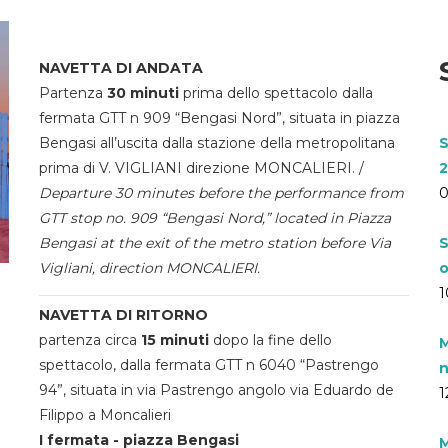
NAVETTA DI ANDATA
Partenza
30 minuti
prima dello spettacolo dalla
fermata GTT n 909 “Bengasi Nord”, situata in piazza
Bengasi all’uscita dalla stazione della metropolitana
S
prima di V. VIGLIANI direzione MONCALIERI. /
2
Departure 30 minutes before the performance from
0
GTT stop no. 909 “Bengasi Nord,” located in Piazza
Bengasi at the exit of the metro station before Via
S
Vigliani, direction MONCALIERI.
o
1
NAVETTA DI RITORNO
partenza circa
15 minuti
dopo la fine dello
M
spettacolo, dalla fermata GTT n 6040 “Pastrengo
n
94”, situata in via Pastrengo angolo via Eduardo de
1
Filippo a Moncalieri
I fermata - piazza Bengasi
M