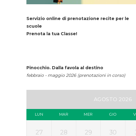
Servizio online di prenotazione recite per le
scuole
Prenota la tua Classe!
Pinocchio. Dalla favola al destino
febbraio - maggio 2026 (prenotazioni in corso)
AGOSTO 2026
LUN
MAR
MER
GIO
27
28
29
30