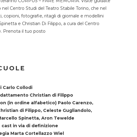
TST ospiteranno CORPUS – FARE MEMORIA. Visite guidate
o nel Centro Studi del Teatro Stabile Torino, che nel
copioni, fotografie, ritagli di giornale e modellini
Spinetta e Christian Di Filippo, a cura del Centro
ne. Prenota il tuo posto
SCUOLE
i Carlo Collodi
dattamento Christian di Filippo
on (in ordine alfabetico) Paolo Carenzo,
hristian di Filippo, Celeste Gugliandolo,
arcello Spinetta, Aron Tewelde
 cast in via di definizione
egia Marta Cortellazzo Wiel