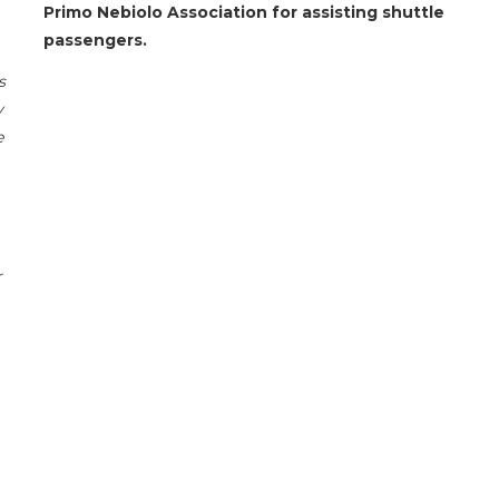
Primo Nebiolo Association for assisting shuttle
passengers.
s
y
e
r