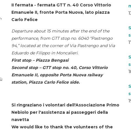
II fermata - fermata GTT n. 40 Corso Vittorio
n
Emanuele II, fronte Porta Nuova, lato piazza
1
.
Carlo Felice
S
Departure about 15 minutes after the end of the
s
performance, from GTT stop no. 6040 “Pastrengo
1
94,” located at the corner of Via Pastrengo and Via
Eduardo de Filippo in Moncalieri.
S
First stop – Piazza Bengasi
s
Second stop – GTT stop no. 40, Corso Vittorio
1
Emanuele II, opposite Porta Nuova railway
iù
station, Piazza Carlo Felice side.
S
s
1
Si ringraziano i volontari dell'Associazione Primo
Nebiolo per l'assistenza ai passeggeri della
navetta
We would like to thank the volunteers of the