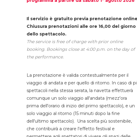
programma a partire da sabato 1° agosto 2026
Il servizio è gratuito previa prenotazione online
Chiusura prenotazioni alle ore 16,00 del giorno
dello spettacolo.
The service is free of charge with prior online
booking. Bookings close at 4:00 p.m. on the day of
the performance.
La prenotazione è valida contestualmente per il
viaggio di andata e per quello di ritorno. In caso di p
spettacoli nella stessa serata, la navetta effettuerà
comunque un solo viaggio all'andata (mezz'ora
prima dell'orario di inizio del primo spettacolo), e un
solo viaggio al ritorno (15 minuti dopo la fine
dell'ultimo spettacolo). Una scelta più sostenibile,
che contribuirà a creare l'effetto festival e
permettere agli spettatori di vivere gli spazi delle