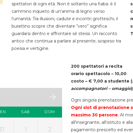
spettatori di ogni età. Non è soltanto una fiaba: è il
s
cammino inquieto di un’anima di legno verso
c
l’umanità. Tra illusioni, cadute e incontri grotteschi, il
m
burattino scopre che diventare “vero” significa
s
guardarsi dentro e affrontare sé stessi. Un racconto
T
antico che continua a parlare al presente, sospeso tra
poesia e vertigine.
200 spettatori a recita
orario spettacolo – 10,00
costo – € 7,00 a studente
(
accompagnatori – omaggio
)
Ogni singola prenotazione pre
Ogni slot di prenotazione s
VEN
SAB
DOM
massimo 30
persone
. Al mo
all'insegnante, all'istituto e a
31
1
2
pagamento prescelto ed eventua