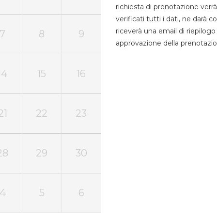
richiesta di prenotazione verrà
verificati tutti i dati, ne darà
riceverà una email di riepilo
7
8
9
approvazione della prenotazio
14
15
16
21
22
23
28
29
30
4
5
6