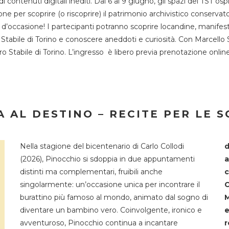
 di contenuti digitali inediti. Dal 6 al 9 giugno, gli spazi del 
one per scoprire (o riscoprire) il patrimonio archivistico conservat
d’occasione! I partecipanti potranno scoprire locandine, manifesti, 
o Stabile di Torino e conoscere aneddoti e curiosità. Con Marcello 
tro Stabile di Torino. L’ingresso è libero previa prenotazione onli
 AL DESTINO – RECITE PER LE 
Nella stagione del bicentenario di Carlo Collodi
d
(2026), Pinocchio si sdoppia in due appuntamenti
a
distinti ma complementari, fruibili anche
c
singolarmente: un’occasione unica per incontrare il
C
burattino più famoso al mondo, animato dal sogno di
M
diventare un bambino vero. Coinvolgente, ironico e
e
avventuroso, Pinocchio continua a incantare
r