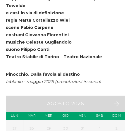
Tewelde
e cast in via di definizione
regia Marta Cortellazzo Wiel
scene Fabio Carpene
costumi Giovanna Fiorentini
musiche Celeste Gugliandolo
suono Filippo Conti
Teatro Stabile di Torino – Teatro Nazionale
Pinocchio. Dalla favola al destino
febbraio - maggio 2026 (prenotazioni in corso)
AGOSTO 2026
LUN
MAR
MER
GIO
VEN
SAB
DOM
27
28
29
30
31
1
2