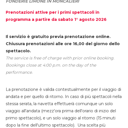
FONDERIE LIMONE IN MONCALIERI
Prenotazioni attive per i primi spettacoli in
programma a partire da sabato 1° agosto 2026
Il servizio è gratuito previa prenotazione online.
Chiusura prenotazioni alle ore 16,00 del giorno dello
spettacolo.
The service is free of charge with prior online booking.
Bookings close at 4:00 p.m. on the day of the
performance.
La prenotazione è valida contestualmente per il viaggio di
andata e per quello di ritorno. In caso di più spettacoli nella
stessa serata, la navetta effettuerà comunque un solo
viaggio all'andata (mezz'ora prima dell'orario di inizio del
primo spettacolo), e un solo viaggio al ritorno (15 minuti
dopo la fine dell'ultimo spettacolo). Una scelta più