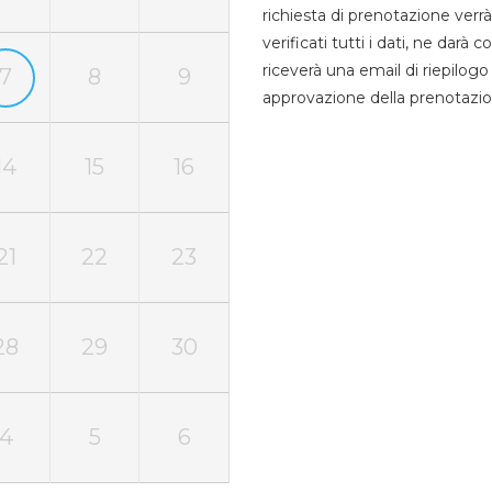
richiesta di prenotazione verrà
verificati tutti i dati, ne darà
riceverà una email di riepilo
7
8
9
approvazione della prenotazio
14
15
16
21
22
23
28
29
30
4
5
6