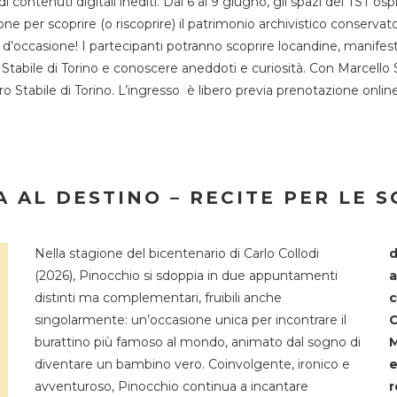
 di contenuti digitali inediti. Dal 6 al 9 giugno, gli spazi del 
one per scoprire (o riscoprire) il patrimonio archivistico conservat
d’occasione! I partecipanti potranno scoprire locandine, manifesti, 
o Stabile di Torino e conoscere aneddoti e curiosità. Con Marcello 
tro Stabile di Torino. L’ingresso è libero previa prenotazione onli
 AL DESTINO – RECITE PER LE 
Nella stagione del bicentenario di Carlo Collodi
d
(2026), Pinocchio si sdoppia in due appuntamenti
a
distinti ma complementari, fruibili anche
c
singolarmente: un’occasione unica per incontrare il
C
burattino più famoso al mondo, animato dal sogno di
M
diventare un bambino vero. Coinvolgente, ironico e
e
avventuroso, Pinocchio continua a incantare
r