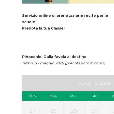
Servizio online di prenotazione recite per le
scuole
Prenota la tua Classe!
Pinocchio. Dalla favola al destino
febbraio - maggio 2026 (prenotazioni in corso)
AGOSTO 2026
LUN
MAR
MER
GIO
27
28
29
30