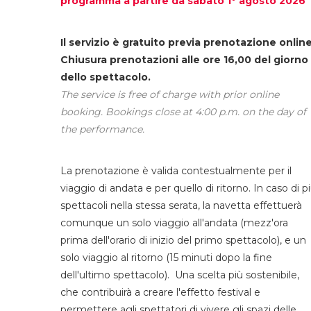
programma a partire da sabato 1° agosto 2026
Il servizio è gratuito previa prenotazione online
Chiusura prenotazioni alle ore 16,00 del giorno
dello spettacolo.
The service is free of charge with prior online
booking. Bookings close at 4:00 p.m. on the day of
the performance.
La prenotazione è valida contestualmente per il
viaggio di andata e per quello di ritorno. In caso di p
spettacoli nella stessa serata, la navetta effettuerà
comunque un solo viaggio all'andata (mezz'ora
prima dell'orario di inizio del primo spettacolo), e un
solo viaggio al ritorno (15 minuti dopo la fine
dell'ultimo spettacolo). Una scelta più sostenibile,
che contribuirà a creare l'effetto festival e
permettere agli spettatori di vivere gli spazi delle