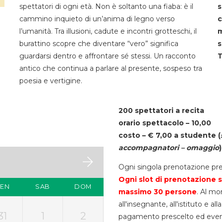
spettatori di ogni età. Non è soltanto una fiaba: è il
s
cammino inquieto di un’anima di legno verso
c
l’umanità. Tra illusioni, cadute e incontri grotteschi, il
m
burattino scopre che diventare “vero” significa
s
guardarsi dentro e affrontare sé stessi. Un racconto
T
antico che continua a parlare al presente, sospeso tra
poesia e vertigine.
200 spettatori a recita
orario spettacolo – 10,00
costo – € 7,00 a studente
(
accompagnatori – omaggio
)
Ogni singola prenotazione pre
Ogni slot di prenotazione s
VEN
SAB
DOM
massimo 30
persone
. Al mo
all'insegnante, all'istituto e a
31
1
2
pagamento prescelto ed eventua