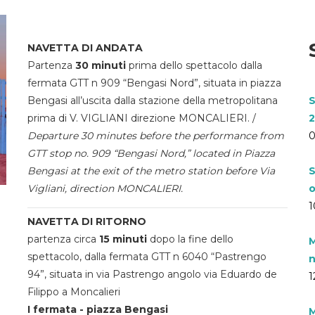
NAVETTA DI ANDATA
Partenza
30 minuti
prima dello spettacolo dalla
fermata GTT n 909 “Bengasi Nord”, situata in piazza
Bengasi all’uscita dalla stazione della metropolitana
S
prima di V. VIGLIANI direzione MONCALIERI. /
2
Departure 30 minutes before the performance from
0
GTT stop no. 909 “Bengasi Nord,” located in Piazza
Bengasi at the exit of the metro station before Via
S
Vigliani, direction MONCALIERI.
o
1
NAVETTA DI RITORNO
partenza circa
15 minuti
dopo la fine dello
M
spettacolo, dalla fermata GTT n 6040 “Pastrengo
n
94”, situata in via Pastrengo angolo via Eduardo de
1
Filippo a Moncalieri
I fermata - piazza Bengasi
M