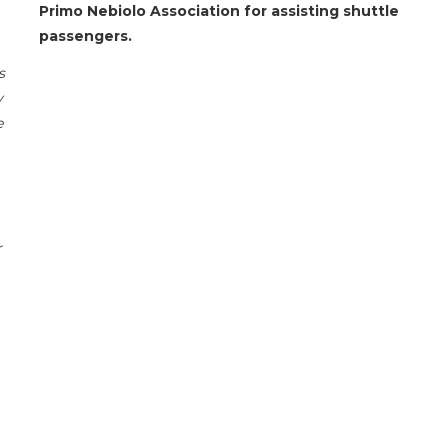
Primo Nebiolo Association for assisting shuttle
passengers.
s
y
e
r