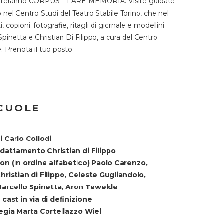
TST ospiteranno CORPUS – FARE MEMORIA. Visite guidate
o nel Centro Studi del Teatro Stabile Torino, che nel
copioni, fotografie, ritagli di giornale e modellini
Spinetta e Christian Di Filippo, a cura del Centro
ne. Prenota il tuo posto
SCUOLE
i Carlo Collodi
dattamento Christian di Filippo
on (in ordine alfabetico) Paolo Carenzo,
hristian di Filippo, Celeste Gugliandolo,
arcello Spinetta, Aron Tewelde
 cast in via di definizione
egia Marta Cortellazzo Wiel