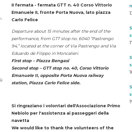
II fermata - fermata GTT n. 40 Corso Vittorio
n
Emanuele II, fronte Porta Nuova, lato piazza
1
.
Carlo Felice
S
Departure about 15 minutes after the end of the
s
performance, from GTT stop no. 6040 “Pastrengo
1
94,” located at the corner of Via Pastrengo and Via
Eduardo de Filippo in Moncalieri.
S
First stop – Piazza Bengasi
s
Second stop – GTT stop no. 40, Corso Vittorio
1
Emanuele II, opposite Porta Nuova railway
iù
station, Piazza Carlo Felice side.
S
s
1
Si ringraziano i volontari dell'Associazione Primo
Nebiolo per l'assistenza ai passeggeri della
navetta
We would like to thank the volunteers of the