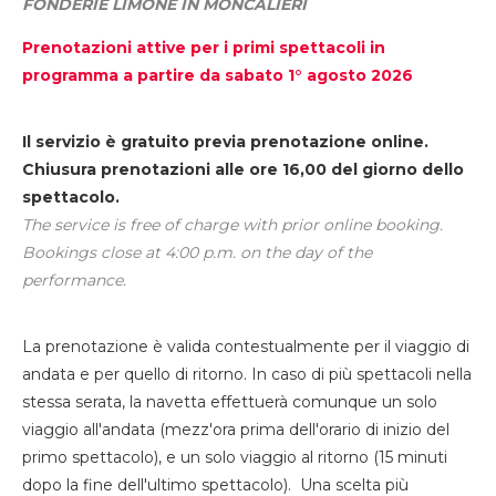
FONDERIE LIMONE IN MONCALIERI
Prenotazioni attive per i primi spettacoli in
programma a partire da sabato 1° agosto 2026
Il servizio è gratuito previa prenotazione online.
Chiusura prenotazioni alle ore 16,00 del giorno dello
spettacolo.
The service is free of charge with prior online booking.
Bookings close at 4:00 p.m. on the day of the
performance.
La prenotazione è valida contestualmente per il viaggio di
andata e per quello di ritorno. In caso di più spettacoli nella
stessa serata, la navetta effettuerà comunque un solo
viaggio all'andata (mezz'ora prima dell'orario di inizio del
primo spettacolo), e un solo viaggio al ritorno (15 minuti
dopo la fine dell'ultimo spettacolo). Una scelta più