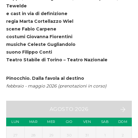
Tewelde
e cast in via di definizione
regia Marta Cortellazzo Wiel
scene Fabio Carpene
costumi Giovanna Fiorentini
musiche Celeste Gugliandolo
suono Filippo Conti
Teatro Stabile di Torino – Teatro Nazionale
Pinocchio. Dalla favola al destino
febbraio - maggio 2026 (prenotazioni in corso)
AGOSTO 2026
LUN
MAR
MER
GIO
VEN
SAB
DOM
27
28
29
30
31
1
2