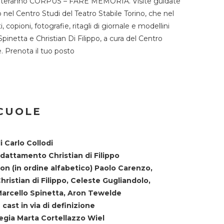
TST ospiteranno CORPUS – FARE MEMORIA. Visite guidate
o nel Centro Studi del Teatro Stabile Torino, che nel
copioni, fotografie, ritagli di giornale e modellini
Spinetta e Christian Di Filippo, a cura del Centro
ne. Prenota il tuo posto
SCUOLE
i Carlo Collodi
dattamento Christian di Filippo
on (in ordine alfabetico) Paolo Carenzo,
hristian di Filippo, Celeste Gugliandolo,
arcello Spinetta, Aron Tewelde
 cast in via di definizione
egia Marta Cortellazzo Wiel