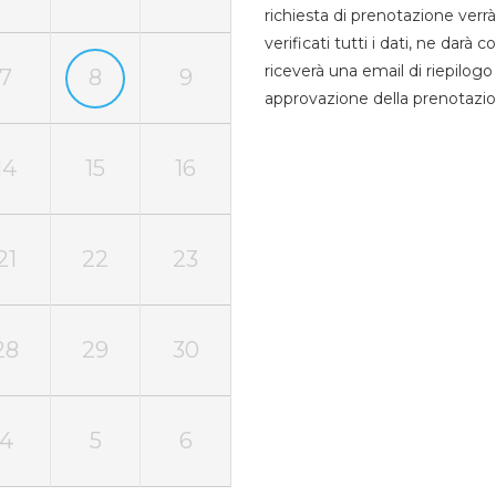
richiesta di prenotazione verrà
verificati tutti i dati, ne darà
riceverà una email di riepilo
7
8
9
approvazione della prenotazio
14
15
16
21
22
23
28
29
30
4
5
6