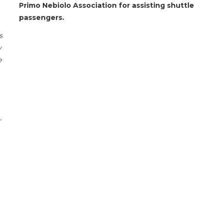
Primo Nebiolo Association for assisting shuttle
passengers.
s
y
e
r