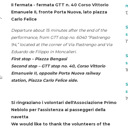
II fermata - fermata GTT n. 40 Corso Vittorio
n
Emanuele II, fronte Porta Nuova, lato piazza
1
.
Carlo Felice
S
Departure about 15 minutes after the end of the
s
performance, from GTT stop no. 6040 “Pastrengo
1
94,” located at the corner of Via Pastrengo and Via
Eduardo de Filippo in Moncalieri.
S
First stop – Piazza Bengasi
s
Second stop – GTT stop no. 40, Corso Vittorio
1
Emanuele II, opposite Porta Nuova railway
iù
station, Piazza Carlo Felice side.
S
s
1
Si ringraziano i volontari dell'Associazione Primo
Nebiolo per l'assistenza ai passeggeri della
navetta
We would like to thank the volunteers of the