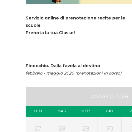
Servizio online di prenotazione recite per le
scuole
Prenota la tua Classe!
Pinocchio. Dalla favola al destino
febbraio - maggio 2026 (prenotazioni in corso)
AGOSTO 2026
LUN
MAR
MER
GIO
27
28
29
30