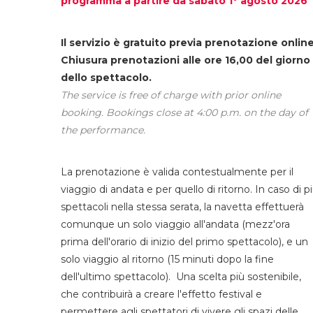
programma a partire da sabato 1° agosto 2026
Il servizio è gratuito previa prenotazione online
Chiusura prenotazioni alle ore 16,00 del giorno
dello spettacolo.
The service is free of charge with prior online
booking. Bookings close at 4:00 p.m. on the day of
the performance.
La prenotazione è valida contestualmente per il
viaggio di andata e per quello di ritorno. In caso di p
spettacoli nella stessa serata, la navetta effettuerà
comunque un solo viaggio all'andata (mezz'ora
prima dell'orario di inizio del primo spettacolo), e un
solo viaggio al ritorno (15 minuti dopo la fine
dell'ultimo spettacolo). Una scelta più sostenibile,
che contribuirà a creare l'effetto festival e
permettere agli spettatori di vivere gli spazi delle