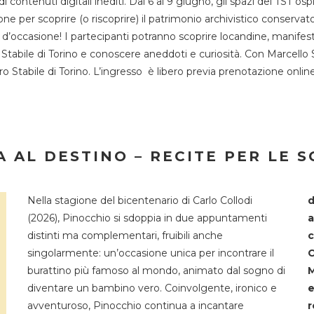
 di contenuti digitali inediti. Dal 6 al 9 giugno, gli spazi del 
one per scoprire (o riscoprire) il patrimonio archivistico conservat
d’occasione! I partecipanti potranno scoprire locandine, manifesti, 
o Stabile di Torino e conoscere aneddoti e curiosità. Con Marcello 
tro Stabile di Torino. L’ingresso è libero previa prenotazione onli
 AL DESTINO – RECITE PER LE 
Nella stagione del bicentenario di Carlo Collodi
d
(2026), Pinocchio si sdoppia in due appuntamenti
a
distinti ma complementari, fruibili anche
c
singolarmente: un’occasione unica per incontrare il
C
burattino più famoso al mondo, animato dal sogno di
M
diventare un bambino vero. Coinvolgente, ironico e
e
avventuroso, Pinocchio continua a incantare
r