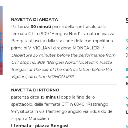
NAVETTA DI ANDATA
Partenza
30 minuti
prima dello spettacolo dalla
fermata GTT n 909 “Bengasi Nord”, situata in piazza
Bengasi all’uscita dalla stazione della metropolitana
S
prima di V. VIGLIANI direzione MONCALIERI. /
2
Departure 30 minutes before the performance from
0
GTT stop no. 909 “Bengasi Nord,” located in Piazza
Bengasi at the exit of the metro station before Via
S
Vigliani, direction MONCALIERI.
o
1
NAVETTA DI RITORNO
partenza circa
15 minuti
dopo la fine dello
M
spettacolo, dalla fermata GTT n 6040 “Pastrengo
n
94”, situata in via Pastrengo angolo via Eduardo de
1
Filippo a Moncalieri
I fermata - piazza Bengasi
M