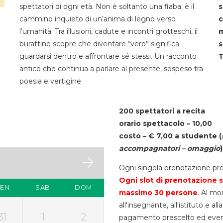
spettatori di ogni età. Non è soltanto una fiaba: è il
s
cammino inquieto di un’anima di legno verso
c
l’umanità. Tra illusioni, cadute e incontri grotteschi, il
m
burattino scopre che diventare “vero” significa
s
guardarsi dentro e affrontare sé stessi. Un racconto
T
antico che continua a parlare al presente, sospeso tra
poesia e vertigine.
200 spettatori a recita
orario spettacolo – 10,00
costo – € 7,00 a studente
(
accompagnatori – omaggio
)
Ogni singola prenotazione pre
Ogni slot di prenotazione s
VEN
SAB
DOM
massimo 30
persone
. Al mo
all'insegnante, all'istituto e a
31
1
2
pagamento prescelto ed eventua