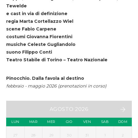
Tewelde
e cast in via di definizione
regia Marta Cortellazzo Wiel
scene Fabio Carpene
costumi Giovanna Fiorentini
musiche Celeste Gugliandolo
suono Filippo Conti
Teatro Stabile di Torino – Teatro Nazionale
Pinocchio. Dalla favola al destino
febbraio - maggio 2026 (prenotazioni in corso)
AGOSTO 2026
LUN
MAR
MER
GIO
VEN
SAB
DOM
27
28
29
30
31
1
2