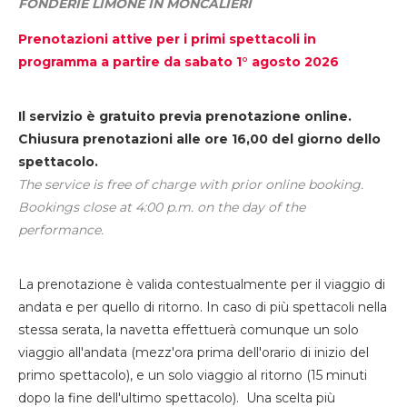
FONDERIE LIMONE IN MONCALIERI
Prenotazioni attive per i primi spettacoli in
programma a partire da sabato 1° agosto 2026
Il servizio è gratuito previa prenotazione online.
Chiusura prenotazioni alle ore 16,00 del giorno dello
spettacolo.
The service is free of charge with prior online booking.
Bookings close at 4:00 p.m. on the day of the
performance.
La prenotazione è valida contestualmente per il viaggio di
andata e per quello di ritorno. In caso di più spettacoli nella
stessa serata, la navetta effettuerà comunque un solo
viaggio all'andata (mezz'ora prima dell'orario di inizio del
primo spettacolo), e un solo viaggio al ritorno (15 minuti
dopo la fine dell'ultimo spettacolo). Una scelta più