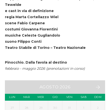
Tewelde
e cast in via di definizione
regia Marta Cortellazzo Wiel
scene Fabio Carpene
costumi Giovanna Fiorentini
musiche Celeste Gugliandolo
suono Filippo Conti
Teatro Stabile di Torino – Teatro Nazionale
Pinocchio. Dalla favola al destino
febbraio - maggio 2026 (prenotazioni in corso)
AGOSTO 2026
LUN
MAR
MER
GIO
VEN
SAB
DOM
27
28
29
30
31
1
2