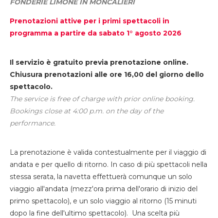
FONDERIE LIMONE IN MONCALIERI
Prenotazioni attive per i primi spettacoli in
programma a partire da sabato 1° agosto 2026
Il servizio è gratuito previa prenotazione online.
Chiusura prenotazioni alle ore 16,00 del giorno dello
spettacolo.
The service is free of charge with prior online booking.
Bookings close at 4:00 p.m. on the day of the
performance.
La prenotazione è valida contestualmente per il viaggio di
andata e per quello di ritorno. In caso di più spettacoli nella
stessa serata, la navetta effettuerà comunque un solo
viaggio all'andata (mezz'ora prima dell'orario di inizio del
primo spettacolo), e un solo viaggio al ritorno (15 minuti
dopo la fine dell'ultimo spettacolo). Una scelta più