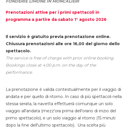
FONDERIE LIMONE IN MONCALIERI
Prenotazioni attive per i primi spettacoli in
programma a partire da sabato 1° agosto 2026
Il servizio è gratuito previa prenotazione online.
Chiusura prenotazioni alle ore 16,00 del giorno dello
spettacolo.
The service is free of charge with prior online booking.
Bookings close at 4:00 p.m. on the day of the
performance.
La prenotazione è valida contestualmente per il viaggio di
andata e per quello di ritorno. In caso di più spettacoli nella
stessa serata, la navetta effettuerà comunque un solo
viaggio all'andata (mezz'ora prima dell'orario di inizio del
primo spettacolo), e un solo viaggio al ritorno (15 minuti
dopo la fine dell'ultimo spettacolo). Una scelta più