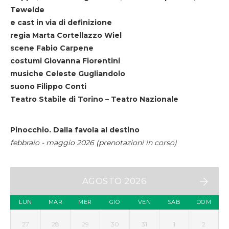
Tewelde
e cast in via di definizione
regia Marta Cortellazzo Wiel
scene Fabio Carpene
costumi Giovanna Fiorentini
musiche Celeste Gugliandolo
suono Filippo Conti
Teatro Stabile di Torino – Teatro Nazionale
Pinocchio. Dalla favola al destino
febbraio - maggio 2026 (prenotazioni in corso)
AGOSTO 2026
LUN
MAR
MER
GIO
VEN
SAB
DOM
27
28
29
30
31
1
2