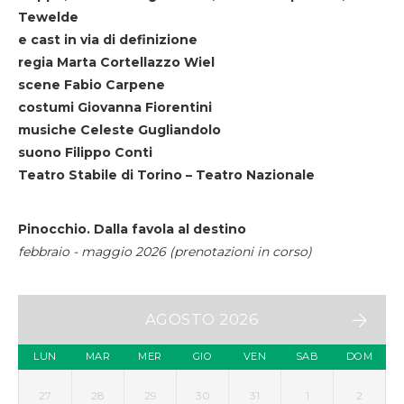
Tewelde
e cast in via di definizione
regia Marta Cortellazzo Wiel
scene Fabio Carpene
costumi Giovanna Fiorentini
musiche Celeste Gugliandolo
suono Filippo Conti
Teatro Stabile di Torino – Teatro Nazionale
Pinocchio. Dalla favola al destino
febbraio - maggio 2026 (prenotazioni in corso)
AGOSTO 2026
LUN
MAR
MER
GIO
VEN
SAB
DOM
27
28
29
30
31
1
2