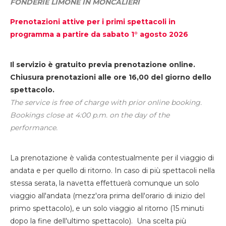
FONDERIE LIMONE IN MONCALIERI
Prenotazioni attive per i primi spettacoli in
programma a partire da sabato 1° agosto 2026
Il servizio è gratuito previa prenotazione online.
Chiusura prenotazioni alle ore 16,00 del giorno dello
spettacolo.
The service is free of charge with prior online booking.
Bookings close at 4:00 p.m. on the day of the
performance.
La prenotazione è valida contestualmente per il viaggio di
andata e per quello di ritorno. In caso di più spettacoli nella
stessa serata, la navetta effettuerà comunque un solo
viaggio all'andata (mezz'ora prima dell'orario di inizio del
primo spettacolo), e un solo viaggio al ritorno (15 minuti
dopo la fine dell'ultimo spettacolo). Una scelta più