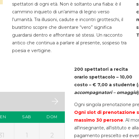
spettatori di ogni età. Non è soltanto una fiaba: è il
s
cammino inquieto di un’anima di legno verso
c
l’umanità. Tra illusioni, cadute e incontri grotteschi, il
m
burattino scopre che diventare “vero” significa
s
guardarsi dentro e affrontare sé stessi. Un racconto
T
antico che continua a parlare al presente, sospeso tra
poesia e vertigine.
200 spettatori a recita
orario spettacolo – 10,00
costo – € 7,00 a studente
(
accompagnatori – omaggio
)
Ogni singola prenotazione pre
Ogni slot di prenotazione s
VEN
SAB
DOM
massimo 30
persone
. Al mo
all'insegnante, all'istituto e a
31
1
2
pagamento prescelto ed eventua