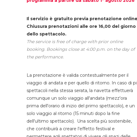
programma a partire da sabato 1° agosto 2026
Il servizio è gratuito previa prenotazione online
Chiusura prenotazioni alle ore 16,00 del giorno
dello spettacolo.
The service is free of charge with prior online
booking. Bookings close at 4:00 p.m. on the day of
the performance.
La prenotazione è valida contestualmente per il
viaggio di andata e per quello di ritorno. In caso di p
spettacoli nella stessa serata, la navetta effettuerà
comunque un solo viaggio all'andata (mezz'ora
prima dell'orario di inizio del primo spettacolo), e un
solo viaggio al ritorno (15 minuti dopo la fine
dell'ultimo spettacolo). Una scelta più sostenibile,
che contribuirà a creare l'effetto festival e
permettere agli spettatori di vivere gli spazi delle