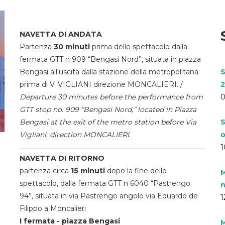
NAVETTA DI ANDATA
Partenza
30 minuti
prima dello spettacolo dalla
fermata GTT n 909 “Bengasi Nord”, situata in piazza
Bengasi all’uscita dalla stazione della metropolitana
S
prima di V. VIGLIANI direzione MONCALIERI. /
2
Departure 30 minutes before the performance from
0
GTT stop no. 909 “Bengasi Nord,” located in Piazza
Bengasi at the exit of the metro station before Via
S
Vigliani, direction MONCALIERI.
o
1
NAVETTA DI RITORNO
partenza circa
15 minuti
dopo la fine dello
M
spettacolo, dalla fermata GTT n 6040 “Pastrengo
n
94”, situata in via Pastrengo angolo via Eduardo de
1
Filippo a Moncalieri
I fermata - piazza Bengasi
M