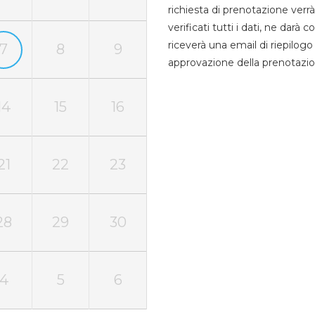
richiesta di prenotazione verrà
verificati tutti i dati, ne darà
riceverà una email di riepilo
7
8
9
approvazione della prenotazio
14
15
16
21
22
23
28
29
30
4
5
6