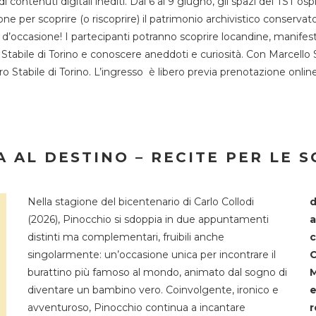
 di contenuti digitali inediti. Dal 6 al 9 giugno, gli spazi del 
one per scoprire (o riscoprire) il patrimonio archivistico conservat
d’occasione! I partecipanti potranno scoprire locandine, manifesti, 
o Stabile di Torino e conoscere aneddoti e curiosità. Con Marcello 
tro Stabile di Torino. L’ingresso è libero previa prenotazione onli
 AL DESTINO – RECITE PER LE 
Nella stagione del bicentenario di Carlo Collodi
d
(2026), Pinocchio si sdoppia in due appuntamenti
a
distinti ma complementari, fruibili anche
c
singolarmente: un’occasione unica per incontrare il
C
burattino più famoso al mondo, animato dal sogno di
M
diventare un bambino vero. Coinvolgente, ironico e
e
avventuroso, Pinocchio continua a incantare
r