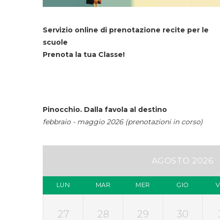
Servizio online di prenotazione recite per le
scuole
Prenota la tua Classe!
Pinocchio. Dalla favola al destino
febbraio - maggio 2026 (prenotazioni in corso)
AGOSTO 2026
LUN
MAR
MER
GIO
27
28
29
30