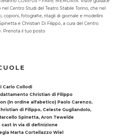
TST ospiteranno CORPUS – FARE MEMORIA. Visite guidate
o nel Centro Studi del Teatro Stabile Torino, che nel
copioni, fotografie, ritagli di giornale e modellini
Spinetta e Christian Di Filippo, a cura del Centro
ne. Prenota il tuo posto
SCUOLE
i Carlo Collodi
dattamento Christian di Filippo
on (in ordine alfabetico) Paolo Carenzo,
hristian di Filippo, Celeste Gugliandolo,
arcello Spinetta, Aron Tewelde
 cast in via di definizione
egia Marta Cortellazzo Wiel