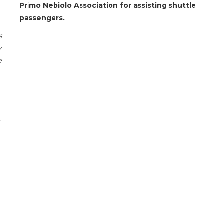
Primo Nebiolo Association for assisting shuttle
passengers.
s
y
e
r