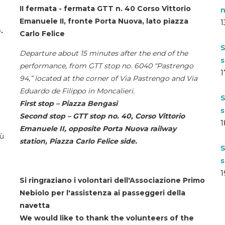
II fermata - fermata GTT n. 40 Corso Vittorio
n
Emanuele II, fronte Porta Nuova, lato piazza
1
.
Carlo Felice
S
Departure about 15 minutes after the end of the
s
performance, from GTT stop no. 6040 “Pastrengo
1
94,” located at the corner of Via Pastrengo and Via
Eduardo de Filippo in Moncalieri.
S
First stop – Piazza Bengasi
s
Second stop – GTT stop no. 40, Corso Vittorio
1
Emanuele II, opposite Porta Nuova railway
iù
station, Piazza Carlo Felice side.
S
s
1
Si ringraziano i volontari dell'Associazione Primo
Nebiolo per l'assistenza ai passeggeri della
navetta
We would like to thank the volunteers of the