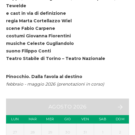
Tewelde
e cast in via di definizione
regia Marta Cortellazzo Wiel
scene Fabio Carpene
costumi Giovanna Fiorentini
musiche Celeste Gugliandolo
suono Filippo Conti
Teatro Stabile di Torino – Teatro Nazionale
Pinocchio. Dalla favola al destino
febbraio - maggio 2026 (prenotazioni in corso)
AGOSTO 2026
LUN
MAR
MER
GIO
VEN
SAB
DOM
27
28
29
30
31
1
2