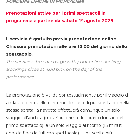
FONDERIE LIMONE IN MONCALIERI
Prenotazioni attive per i primi spettacoli in
programma a partire da sabato 1° agosto 2026
Il servizio è gratuito previa prenotazione online.
Chiusura prenotazioni alle ore 16,00 del giorno dello
spettacolo.
The service is free of charge with prior online booking.
Bookings close at 4:00 p.m. on the day of the
performance.
La prenotazione è valida contestualmente per il viaggio di
andata e per quello di ritorno. In caso di più spettacoli nella
stessa serata, la navetta effettuerà comunque un solo
viaggio all'andata (mezz'ora prima dell'orario di inizio del
primo spettacolo), e un solo viaggio al ritorno (15 minuti
dopo la fine dell'ultimo spettacolo). Una scelta più