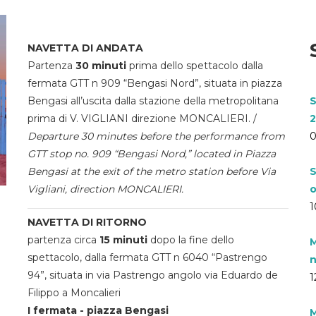
NAVETTA DI ANDATA
Partenza
30 minuti
prima dello spettacolo dalla
fermata GTT n 909 “Bengasi Nord”, situata in piazza
Bengasi all’uscita dalla stazione della metropolitana
S
prima di V. VIGLIANI direzione MONCALIERI. /
2
Departure 30 minutes before the performance from
0
GTT stop no. 909 “Bengasi Nord,” located in Piazza
Bengasi at the exit of the metro station before Via
S
Vigliani, direction MONCALIERI.
o
1
NAVETTA DI RITORNO
partenza circa
15 minuti
dopo la fine dello
M
spettacolo, dalla fermata GTT n 6040 “Pastrengo
n
94”, situata in via Pastrengo angolo via Eduardo de
1
Filippo a Moncalieri
I fermata - piazza Bengasi
M