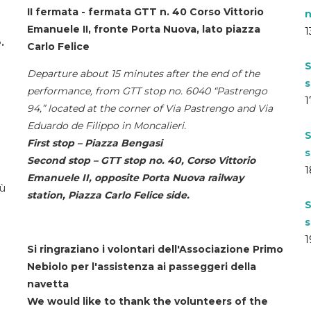
II fermata - fermata GTT n. 40 Corso Vittorio
n
Emanuele II, fronte Porta Nuova, lato piazza
1
.
Carlo Felice
S
Departure about 15 minutes after the end of the
s
performance, from GTT stop no. 6040 “Pastrengo
1
94,” located at the corner of Via Pastrengo and Via
Eduardo de Filippo in Moncalieri.
S
First stop – Piazza Bengasi
s
Second stop – GTT stop no. 40, Corso Vittorio
1
Emanuele II, opposite Porta Nuova railway
iù
station, Piazza Carlo Felice side.
S
s
1
Si ringraziano i volontari dell'Associazione Primo
Nebiolo per l'assistenza ai passeggeri della
navetta
We would like to thank the volunteers of the