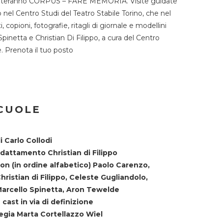
TST ospiteranno CORPUS – FARE MEMORIA. Visite guidate
o nel Centro Studi del Teatro Stabile Torino, che nel
copioni, fotografie, ritagli di giornale e modellini
Spinetta e Christian Di Filippo, a cura del Centro
ne. Prenota il tuo posto
SCUOLE
i Carlo Collodi
dattamento Christian di Filippo
on (in ordine alfabetico) Paolo Carenzo,
hristian di Filippo, Celeste Gugliandolo,
arcello Spinetta, Aron Tewelde
 cast in via di definizione
egia Marta Cortellazzo Wiel