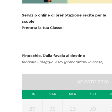
Servizio online di prenotazione recite per le
scuole
Prenota la tua Classe!
Pinocchio. Dalla favola al destino
febbraio - maggio 2026 (prenotazioni in corso)
AGOSTO 2026
LUN
MAR
MER
GIO
27
28
29
30