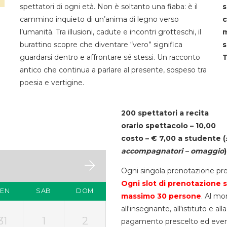
spettatori di ogni età. Non è soltanto una fiaba: è il
s
cammino inquieto di un’anima di legno verso
c
l’umanità. Tra illusioni, cadute e incontri grotteschi, il
m
burattino scopre che diventare “vero” significa
s
guardarsi dentro e affrontare sé stessi. Un racconto
T
antico che continua a parlare al presente, sospeso tra
poesia e vertigine.
200 spettatori a recita
orario spettacolo – 10,00
costo – € 7,00 a studente
(
accompagnatori – omaggio
)
Ogni singola prenotazione pre
Ogni slot di prenotazione s
VEN
SAB
DOM
massimo 30
persone
. Al mo
all'insegnante, all'istituto e a
31
1
2
pagamento prescelto ed eventua