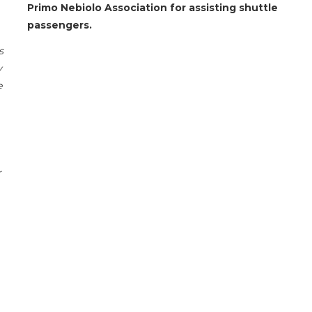
Primo Nebiolo Association for assisting shuttle
passengers.
s
y
e
r