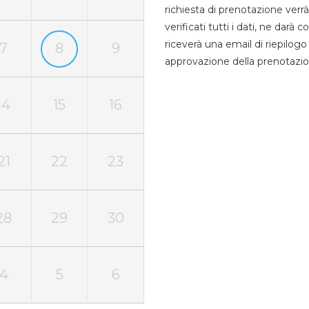
richiesta di prenotazione verrà
verificati tutti i dati, ne darà
riceverà una email di riepilo
7
8
9
approvazione della prenotazio
14
15
16
21
22
23
28
29
30
4
5
6