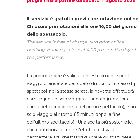
programma a partire da sabato 1° agosto 2026
Il servizio è gratuito previa prenotazione online
Chiusura prenotazioni alle ore 16,00 del giorno
dello spettacolo.
The service is free of charge with prior online
booking. Bookings close at 4:00 p.m. on the day of
the performance.
La prenotazione è valida contestualmente per il
viaggio di andata e per quello di ritorno. In caso di p
spettacoli nella stessa serata, la navetta effettuerà
comunque un solo viaggio all'andata (mezz'ora
prima dell'orario di inizio del primo spettacolo), e un
solo viaggio al ritorno (15 minuti dopo la fine
dell'ultimo spettacolo). Una scelta più sostenibile,
che contribuirà a creare l'effetto festival e
permettere agli spettatori di vivere gli spazi delle