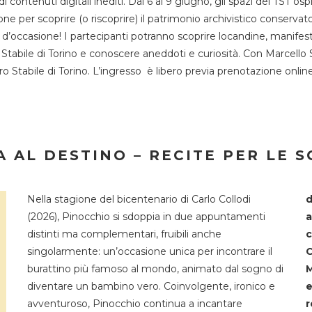
 di contenuti digitali inediti. Dal 6 al 9 giugno, gli spazi del 
one per scoprire (o riscoprire) il patrimonio archivistico conservat
d’occasione! I partecipanti potranno scoprire locandine, manifesti, 
o Stabile di Torino e conoscere aneddoti e curiosità. Con Marcello 
tro Stabile di Torino. L’ingresso è libero previa prenotazione onli
 AL DESTINO – RECITE PER LE 
Nella stagione del bicentenario di Carlo Collodi
d
(2026), Pinocchio si sdoppia in due appuntamenti
a
distinti ma complementari, fruibili anche
c
singolarmente: un’occasione unica per incontrare il
C
burattino più famoso al mondo, animato dal sogno di
M
diventare un bambino vero. Coinvolgente, ironico e
e
avventuroso, Pinocchio continua a incantare
r