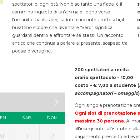
spettatori di ogni età. Non è soltanto una fiaba: è il
s
cammino inquieto di un’anima di legno verso
c
l’umanità. Tra illusioni, cadute e incontri grotteschi, il
m
burattino scopre che diventare “vero” significa
s
guardarsi dentro e affrontare sé stessi. Un racconto
T
antico che continua a parlare al presente, sospeso tra
poesia e vertigine.
200 spettatori a recita
orario spettacolo – 10,00
costo – € 7,00 a studente
(
accompagnatori – omaggio
)
Ogni singola prenotazione pre
Ogni slot di prenotazione s
VEN
SAB
DOM
massimo 30
persone
. Al mo
all'insegnante, all'istituto e a
31
1
2
pagamento prescelto ed eventua