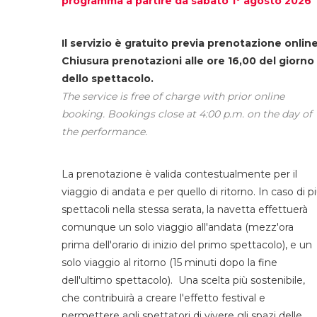
programma a partire da sabato 1° agosto 2026
Il servizio è gratuito previa prenotazione online
Chiusura prenotazioni alle ore 16,00 del giorno
dello spettacolo.
The service is free of charge with prior online
booking. Bookings close at 4:00 p.m. on the day of
the performance.
La prenotazione è valida contestualmente per il
viaggio di andata e per quello di ritorno. In caso di p
spettacoli nella stessa serata, la navetta effettuerà
comunque un solo viaggio all'andata (mezz'ora
prima dell'orario di inizio del primo spettacolo), e un
solo viaggio al ritorno (15 minuti dopo la fine
dell'ultimo spettacolo). Una scelta più sostenibile,
che contribuirà a creare l'effetto festival e
permettere agli spettatori di vivere gli spazi delle