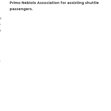
Primo Nebiolo Association for assisting shuttle
passengers.
s
y
e
r