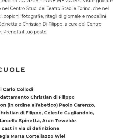
TST ospiteranno CORPUS – FARE MEMORIA. Visite guidate
o nel Centro Studi del Teatro Stabile Torino, che nel
copioni, fotografie, ritagli di giornale e modellini
Spinetta e Christian Di Filippo, a cura del Centro
ne. Prenota il tuo posto
SCUOLE
i Carlo Collodi
dattamento Christian di Filippo
on (in ordine alfabetico) Paolo Carenzo,
hristian di Filippo, Celeste Gugliandolo,
arcello Spinetta, Aron Tewelde
 cast in via di definizione
egia Marta Cortellazzo Wiel