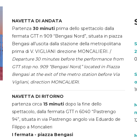
NAVETTA DI ANDATA
Partenza
30 minuti
prima dello spettacolo dalla
fermata GTT n 909 “Bengasi Nord”, situata in piazza
Bengasi all’uscita dalla stazione della metropolitana
S
prima di V. VIGLIANI direzione MONCALIERI. /
2
Departure 30 minutes before the performance from
0
GTT stop no. 909 “Bengasi Nord,” located in Piazza
Bengasi at the exit of the metro station before Via
S
Vigliani, direction MONCALIERI.
o
1
NAVETTA DI RITORNO
partenza circa
15 minuti
dopo la fine dello
M
spettacolo, dalla fermata GTT n 6040 “Pastrengo
n
94”, situata in via Pastrengo angolo via Eduardo de
1
Filippo a Moncalieri
I fermata - piazza Bengasi
M