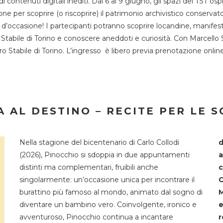
 di contenuti digitali inediti. Dal 6 al 9 giugno, gli spazi del 
one per scoprire (o riscoprire) il patrimonio archivistico conservat
d’occasione! I partecipanti potranno scoprire locandine, manifesti, 
o Stabile di Torino e conoscere aneddoti e curiosità. Con Marcello 
tro Stabile di Torino. L’ingresso è libero previa prenotazione onli
 AL DESTINO – RECITE PER LE 
Nella stagione del bicentenario di Carlo Collodi
d
(2026), Pinocchio si sdoppia in due appuntamenti
a
distinti ma complementari, fruibili anche
c
singolarmente: un’occasione unica per incontrare il
C
burattino più famoso al mondo, animato dal sogno di
M
diventare un bambino vero. Coinvolgente, ironico e
e
avventuroso, Pinocchio continua a incantare
r