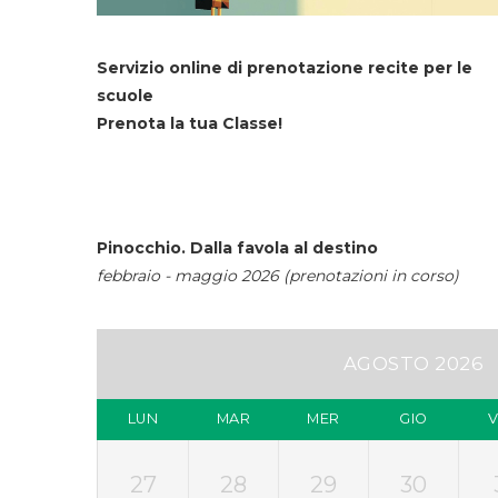
Servizio online di prenotazione recite per le
scuole
Prenota la tua Classe!
Pinocchio. Dalla favola al destino
febbraio - maggio 2026 (prenotazioni in corso)
AGOSTO 2026
LUN
MAR
MER
GIO
27
28
29
30