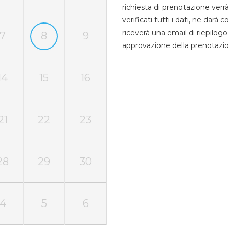
richiesta di prenotazione verrà
verificati tutti i dati, ne darà
riceverà una email di riepilo
7
8
9
approvazione della prenotazio
14
15
16
21
22
23
28
29
30
4
5
6