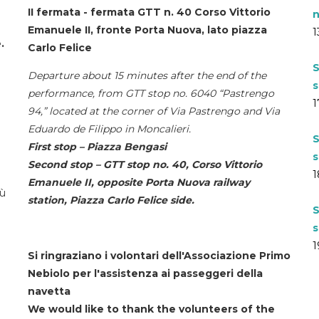
II fermata - fermata GTT n. 40 Corso Vittorio
n
Emanuele II, fronte Porta Nuova, lato piazza
1
.
Carlo Felice
S
Departure about 15 minutes after the end of the
s
performance, from GTT stop no. 6040 “Pastrengo
1
94,” located at the corner of Via Pastrengo and Via
Eduardo de Filippo in Moncalieri.
S
First stop – Piazza Bengasi
s
Second stop – GTT stop no. 40, Corso Vittorio
1
Emanuele II, opposite Porta Nuova railway
iù
station, Piazza Carlo Felice side.
S
s
1
Si ringraziano i volontari dell'Associazione Primo
Nebiolo per l'assistenza ai passeggeri della
navetta
We would like to thank the volunteers of the