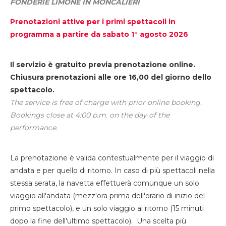
FONDERIE LIMONE IN MONCALIERI
Prenotazioni attive per i primi spettacoli in
programma a partire da sabato 1° agosto 2026
Il servizio è gratuito previa prenotazione online.
Chiusura prenotazioni alle ore 16,00 del giorno dello
spettacolo.
The service is free of charge with prior online booking.
Bookings close at 4:00 p.m. on the day of the
performance.
La prenotazione è valida contestualmente per il viaggio di
andata e per quello di ritorno. In caso di più spettacoli nella
stessa serata, la navetta effettuerà comunque un solo
viaggio all'andata (mezz'ora prima dell'orario di inizio del
primo spettacolo), e un solo viaggio al ritorno (15 minuti
dopo la fine dell'ultimo spettacolo). Una scelta più