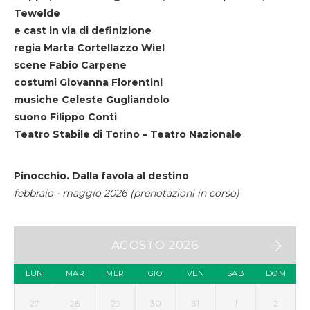
Tewelde
e cast in via di definizione
regia Marta Cortellazzo Wiel
scene Fabio Carpene
costumi Giovanna Fiorentini
musiche Celeste Gugliandolo
suono Filippo Conti
Teatro Stabile di Torino – Teatro Nazionale
Pinocchio. Dalla favola al destino
febbraio - maggio 2026 (prenotazioni in corso)
AGOSTO 2026
LUN
MAR
MER
GIO
VEN
SAB
DOM
27
28
29
30
31
1
2