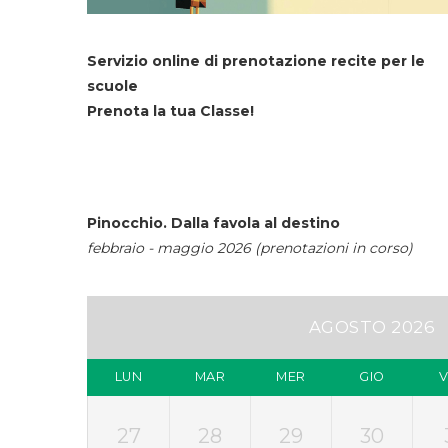
Servizio online di prenotazione recite per le
scuole
Prenota la tua Classe!
Pinocchio. Dalla favola al destino
febbraio - maggio 2026 (prenotazioni in corso)
AGOSTO 2026
LUN
MAR
MER
GIO
27
28
29
30