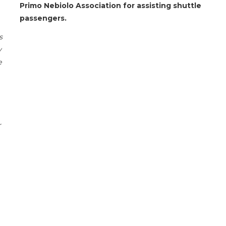
Primo Nebiolo Association for assisting shuttle
passengers.
s
y
e
r