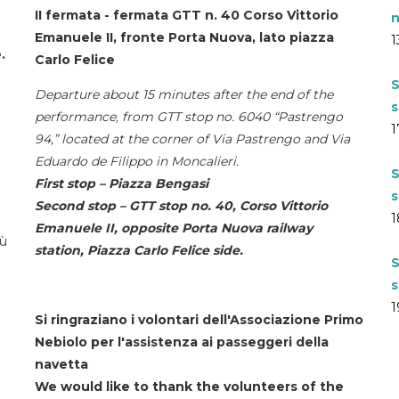
II fermata - fermata GTT n. 40 Corso Vittorio
n
Emanuele II, fronte Porta Nuova, lato piazza
1
.
Carlo Felice
S
Departure about 15 minutes after the end of the
s
performance, from GTT stop no. 6040 “Pastrengo
1
94,” located at the corner of Via Pastrengo and Via
Eduardo de Filippo in Moncalieri.
S
First stop – Piazza Bengasi
s
Second stop – GTT stop no. 40, Corso Vittorio
1
Emanuele II, opposite Porta Nuova railway
iù
station, Piazza Carlo Felice side.
S
s
1
Si ringraziano i volontari dell'Associazione Primo
Nebiolo per l'assistenza ai passeggeri della
navetta
We would like to thank the volunteers of the