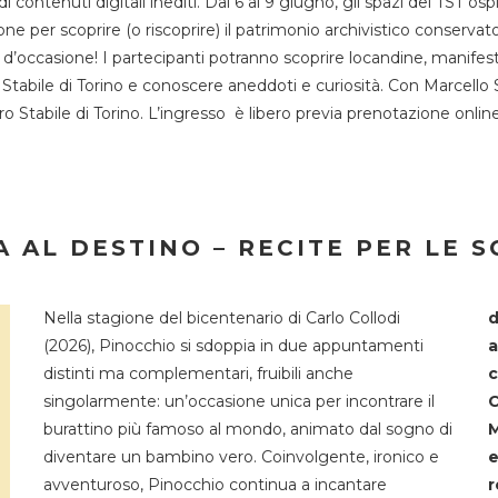
 di contenuti digitali inediti. Dal 6 al 9 giugno, gli spazi del 
one per scoprire (o riscoprire) il patrimonio archivistico conservat
d’occasione! I partecipanti potranno scoprire locandine, manifesti, 
o Stabile di Torino e conoscere aneddoti e curiosità. Con Marcello 
tro Stabile di Torino. L’ingresso è libero previa prenotazione onli
 AL DESTINO – RECITE PER LE 
Nella stagione del bicentenario di Carlo Collodi
d
(2026), Pinocchio si sdoppia in due appuntamenti
a
distinti ma complementari, fruibili anche
c
singolarmente: un’occasione unica per incontrare il
C
burattino più famoso al mondo, animato dal sogno di
M
diventare un bambino vero. Coinvolgente, ironico e
e
avventuroso, Pinocchio continua a incantare
r