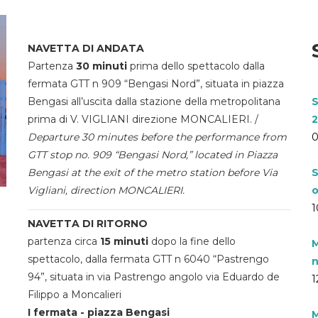
NAVETTA DI ANDATA
Partenza
30 minuti
prima dello spettacolo dalla
fermata GTT n 909 “Bengasi Nord”, situata in piazza
Bengasi all’uscita dalla stazione della metropolitana
S
prima di V. VIGLIANI direzione MONCALIERI. /
2
Departure 30 minutes before the performance from
0
GTT stop no. 909 “Bengasi Nord,” located in Piazza
Bengasi at the exit of the metro station before Via
S
Vigliani, direction MONCALIERI.
o
1
NAVETTA DI RITORNO
partenza circa
15 minuti
dopo la fine dello
M
spettacolo, dalla fermata GTT n 6040 “Pastrengo
n
94”, situata in via Pastrengo angolo via Eduardo de
1
Filippo a Moncalieri
I fermata - piazza Bengasi
M