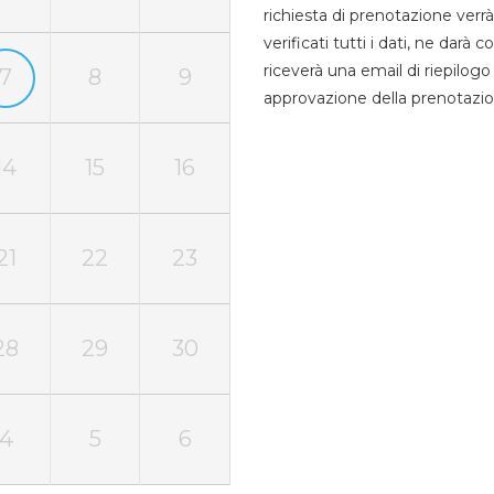
richiesta di prenotazione verrà
verificati tutti i dati, ne darà
riceverà una email di riepilo
7
8
9
approvazione della prenotazio
14
15
16
21
22
23
28
29
30
4
5
6