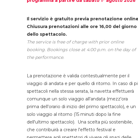
programma a partire da sabato 1° agosto 2026
Il servizio è gratuito previa prenotazione online
Chiusura prenotazioni alle ore 16,00 del giorno
dello spettacolo.
The service is free of charge with prior online
booking. Bookings close at 4:00 p.m. on the day of
the performance.
La prenotazione è valida contestualmente per il
viaggio di andata e per quello di ritorno. In caso di p
spettacoli nella stessa serata, la navetta effettuerà
comunque un solo viaggio all'andata (mezz'ora
prima dell'orario di inizio del primo spettacolo), e un
solo viaggio al ritorno (15 minuti dopo la fine
dell'ultimo spettacolo). Una scelta più sostenibile,
che contribuirà a creare l'effetto festival e
permettere agli spettatori di vivere gli spazi delle