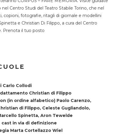
TST ospiteranno CORPUS – FARE MEMORIA. Visite guidate
o nel Centro Studi del Teatro Stabile Torino, che nel
copioni, fotografie, ritagli di giornale e modellini
Spinetta e Christian Di Filippo, a cura del Centro
ne. Prenota il tuo posto
SCUOLE
i Carlo Collodi
dattamento Christian di Filippo
on (in ordine alfabetico) Paolo Carenzo,
hristian di Filippo, Celeste Gugliandolo,
arcello Spinetta, Aron Tewelde
 cast in via di definizione
egia Marta Cortellazzo Wiel