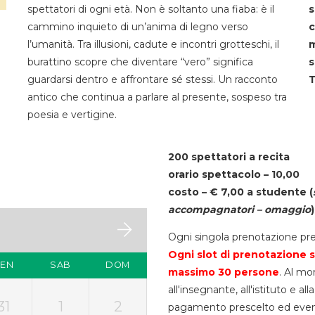
spettatori di ogni età. Non è soltanto una fiaba: è il
s
cammino inquieto di un’anima di legno verso
c
l’umanità. Tra illusioni, cadute e incontri grotteschi, il
m
burattino scopre che diventare “vero” significa
s
guardarsi dentro e affrontare sé stessi. Un racconto
T
antico che continua a parlare al presente, sospeso tra
poesia e vertigine.
200 spettatori a recita
orario spettacolo – 10,00
costo – € 7,00 a studente
(
accompagnatori – omaggio
)
Ogni singola prenotazione pre
Ogni slot di prenotazione s
VEN
SAB
DOM
massimo 30
persone
. Al mo
all'insegnante, all'istituto e a
31
1
2
pagamento prescelto ed eventua