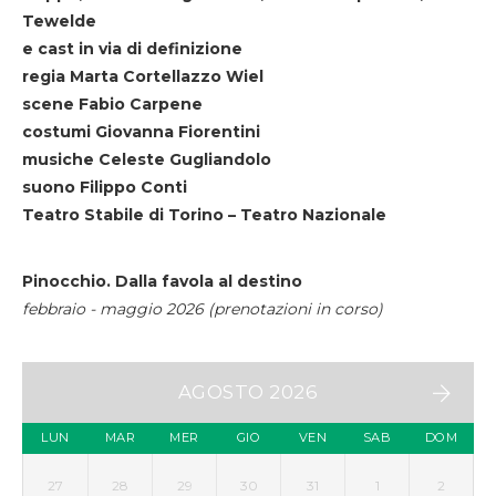
Tewelde
e cast in via di definizione
regia Marta Cortellazzo Wiel
scene Fabio Carpene
costumi Giovanna Fiorentini
musiche Celeste Gugliandolo
suono Filippo Conti
Teatro Stabile di Torino – Teatro Nazionale
Pinocchio. Dalla favola al destino
febbraio - maggio 2026 (prenotazioni in corso)
AGOSTO 2026
LUN
MAR
MER
GIO
VEN
SAB
DOM
27
28
29
30
31
1
2