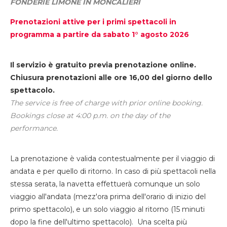
FONDERIE LIMONE IN MONCALIERI
Prenotazioni attive per i primi spettacoli in
programma a partire da sabato 1° agosto 2026
Il servizio è gratuito previa prenotazione online.
Chiusura prenotazioni alle ore 16,00 del giorno dello
spettacolo.
The service is free of charge with prior online booking.
Bookings close at 4:00 p.m. on the day of the
performance.
La prenotazione è valida contestualmente per il viaggio di
andata e per quello di ritorno. In caso di più spettacoli nella
stessa serata, la navetta effettuerà comunque un solo
viaggio all'andata (mezz'ora prima dell'orario di inizio del
primo spettacolo), e un solo viaggio al ritorno (15 minuti
dopo la fine dell'ultimo spettacolo). Una scelta più