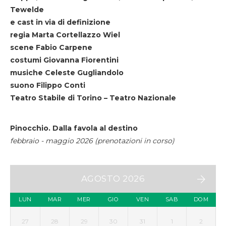
Tewelde
e cast in via di definizione
regia Marta Cortellazzo Wiel
scene Fabio Carpene
costumi Giovanna Fiorentini
musiche Celeste Gugliandolo
suono Filippo Conti
Teatro Stabile di Torino – Teatro Nazionale
Pinocchio. Dalla favola al destino
febbraio - maggio 2026 (prenotazioni in corso)
AGOSTO 2026
LUN
MAR
MER
GIO
VEN
SAB
DOM
27
28
29
30
31
1
2