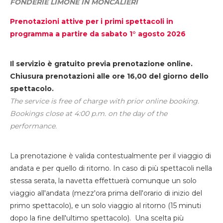
FONDERIE LIMONE IN MONCALIERI
Prenotazioni attive per i primi spettacoli in
programma a partire da sabato 1° agosto 2026
Il servizio è gratuito previa prenotazione online.
Chiusura prenotazioni alle ore 16,00 del giorno dello
spettacolo.
The service is free of charge with prior online booking.
Bookings close at 4:00 p.m. on the day of the
performance.
La prenotazione è valida contestualmente per il viaggio di
andata e per quello di ritorno. In caso di più spettacoli nella
stessa serata, la navetta effettuerà comunque un solo
viaggio all'andata (mezz'ora prima dell'orario di inizio del
primo spettacolo), e un solo viaggio al ritorno (15 minuti
dopo la fine dell'ultimo spettacolo). Una scelta più