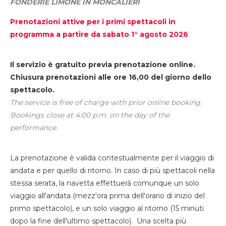
FONDERIE LIMONE IN MONCALIERI
Prenotazioni attive per i primi spettacoli in
programma a partire da sabato 1° agosto 2026
Il servizio è gratuito previa prenotazione online.
Chiusura prenotazioni alle ore 16,00 del giorno dello
spettacolo.
The service is free of charge with prior online booking.
Bookings close at 4:00 p.m. on the day of the
performance.
La prenotazione è valida contestualmente per il viaggio di
andata e per quello di ritorno. In caso di più spettacoli nella
stessa serata, la navetta effettuerà comunque un solo
viaggio all'andata (mezz'ora prima dell'orario di inizio del
primo spettacolo), e un solo viaggio al ritorno (15 minuti
dopo la fine dell'ultimo spettacolo). Una scelta più