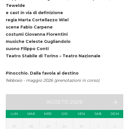
Tewelde
e cast in via di definizione
regia Marta Cortellazzo Wiel
scene Fabio Carpene
costumi Giovanna Fiorentini
musiche Celeste Gugliandolo
suono Filippo Conti
Teatro Stabile di Torino – Teatro Nazionale
Pinocchio. Dalla favola al destino
febbraio - maggio 2026 (prenotazioni in corso)
AGOSTO 2026
LUN
MAR
MER
GIO
VEN
SAB
DOM
27
28
29
30
31
1
2