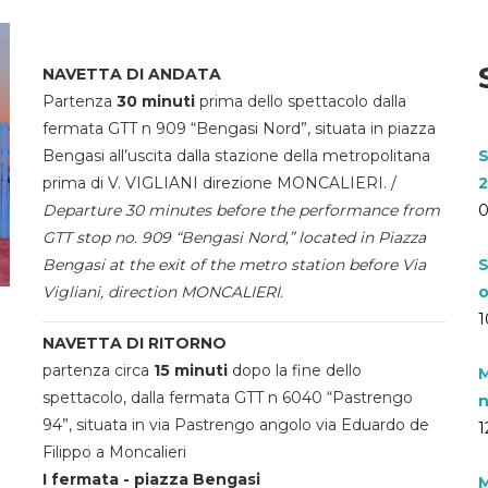
NAVETTA DI ANDATA
Partenza
30 minuti
prima dello spettacolo dalla
fermata GTT n 909 “Bengasi Nord”, situata in piazza
Bengasi all’uscita dalla stazione della metropolitana
S
prima di V. VIGLIANI direzione MONCALIERI. /
2
Departure 30 minutes before the performance from
0
GTT stop no. 909 “Bengasi Nord,” located in Piazza
Bengasi at the exit of the metro station before Via
S
Vigliani, direction MONCALIERI.
o
1
NAVETTA DI RITORNO
partenza circa
15 minuti
dopo la fine dello
M
spettacolo, dalla fermata GTT n 6040 “Pastrengo
n
94”, situata in via Pastrengo angolo via Eduardo de
1
Filippo a Moncalieri
I fermata - piazza Bengasi
M