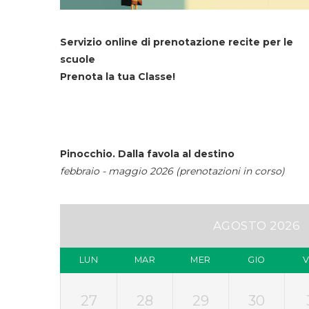
Servizio online di prenotazione recite per le
scuole
Prenota la tua Classe!
Pinocchio. Dalla favola al destino
febbraio - maggio 2026 (prenotazioni in corso)
AGOSTO 2026
LUN
MAR
MER
GIO
27
28
29
30