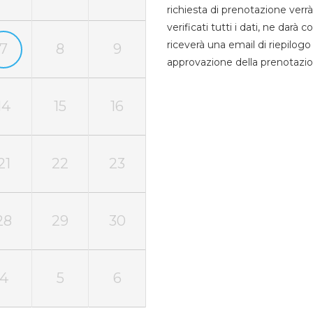
richiesta di prenotazione verrà
verificati tutti i dati, ne darà
riceverà una email di riepilo
7
8
9
approvazione della prenotazio
14
15
16
21
22
23
28
29
30
4
5
6