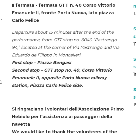
II fermata - fermata GTT n. 40 Corso Vittorio
n
Emanuele II, fronte Porta Nuova, lato piazza
1
.
Carlo Felice
S
Departure about 15 minutes after the end of the
s
performance, from GTT stop no. 6040 “Pastrengo
1
94,” located at the corner of Via Pastrengo and Via
Eduardo de Filippo in Moncalieri.
S
First stop – Piazza Bengasi
s
Second stop – GTT stop no. 40, Corso Vittorio
1
Emanuele II, opposite Porta Nuova railway
iù
station, Piazza Carlo Felice side.
S
s
1
Si ringraziano i volontari dell'Associazione Primo
Nebiolo per l'assistenza ai passeggeri della
navetta
We would like to thank the volunteers of the