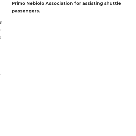
Primo Nebiolo Association for assisting shuttle
passengers.
s
y
e
r