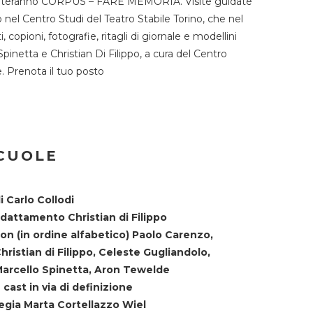
TST ospiteranno CORPUS – FARE MEMORIA. Visite guidate
o nel Centro Studi del Teatro Stabile Torino, che nel
copioni, fotografie, ritagli di giornale e modellini
Spinetta e Christian Di Filippo, a cura del Centro
ne. Prenota il tuo posto
SCUOLE
i Carlo Collodi
dattamento Christian di Filippo
on (in ordine alfabetico) Paolo Carenzo,
hristian di Filippo, Celeste Gugliandolo,
arcello Spinetta, Aron Tewelde
 cast in via di definizione
egia Marta Cortellazzo Wiel