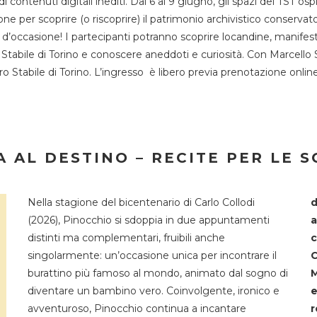
 di contenuti digitali inediti. Dal 6 al 9 giugno, gli spazi del 
one per scoprire (o riscoprire) il patrimonio archivistico conservat
d’occasione! I partecipanti potranno scoprire locandine, manifesti, 
o Stabile di Torino e conoscere aneddoti e curiosità. Con Marcello 
tro Stabile di Torino. L’ingresso è libero previa prenotazione onli
 AL DESTINO – RECITE PER LE 
Nella stagione del bicentenario di Carlo Collodi
d
(2026), Pinocchio si sdoppia in due appuntamenti
a
distinti ma complementari, fruibili anche
c
singolarmente: un’occasione unica per incontrare il
C
burattino più famoso al mondo, animato dal sogno di
M
diventare un bambino vero. Coinvolgente, ironico e
e
avventuroso, Pinocchio continua a incantare
r