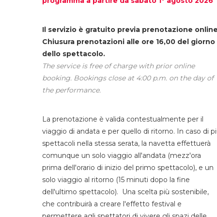
programma a partire da sabato 1° agosto 2026
Il servizio è gratuito previa prenotazione online
Chiusura prenotazioni alle ore 16,00 del giorno
dello spettacolo.
The service is free of charge with prior online
booking. Bookings close at 4:00 p.m. on the day of
the performance.
La prenotazione è valida contestualmente per il
viaggio di andata e per quello di ritorno. In caso di p
spettacoli nella stessa serata, la navetta effettuerà
comunque un solo viaggio all'andata (mezz'ora
prima dell'orario di inizio del primo spettacolo), e un
solo viaggio al ritorno (15 minuti dopo la fine
dell'ultimo spettacolo). Una scelta più sostenibile,
che contribuirà a creare l'effetto festival e
permettere agli spettatori di vivere gli spazi delle