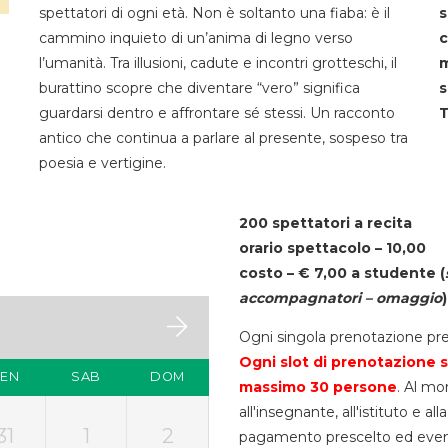
spettatori di ogni età. Non è soltanto una fiaba: è il
s
cammino inquieto di un’anima di legno verso
c
l’umanità. Tra illusioni, cadute e incontri grotteschi, il
m
burattino scopre che diventare “vero” significa
s
guardarsi dentro e affrontare sé stessi. Un racconto
T
antico che continua a parlare al presente, sospeso tra
poesia e vertigine.
200 spettatori a recita
orario spettacolo – 10,00
costo – € 7,00 a studente
(
accompagnatori – omaggio
)
Ogni singola prenotazione pre
Ogni slot di prenotazione s
VEN
SAB
DOM
massimo 30
persone
. Al mo
all'insegnante, all'istituto e a
31
1
2
pagamento prescelto ed eventua