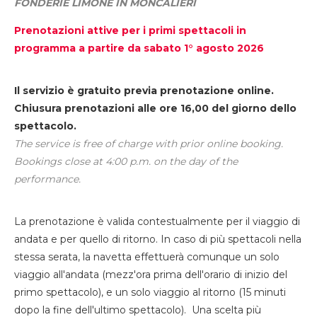
FONDERIE LIMONE IN MONCALIERI
Prenotazioni attive per i primi spettacoli in
programma a partire da sabato 1° agosto 2026
Il servizio è gratuito previa prenotazione online.
Chiusura prenotazioni alle ore 16,00 del giorno dello
spettacolo.
The service is free of charge with prior online booking.
Bookings close at 4:00 p.m. on the day of the
performance.
La prenotazione è valida contestualmente per il viaggio di
andata e per quello di ritorno. In caso di più spettacoli nella
stessa serata, la navetta effettuerà comunque un solo
viaggio all'andata (mezz'ora prima dell'orario di inizio del
primo spettacolo), e un solo viaggio al ritorno (15 minuti
dopo la fine dell'ultimo spettacolo). Una scelta più