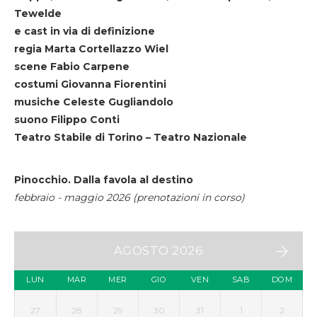
Tewelde
e cast in via di definizione
regia Marta Cortellazzo Wiel
scene Fabio Carpene
costumi Giovanna Fiorentini
musiche Celeste Gugliandolo
suono Filippo Conti
Teatro Stabile di Torino – Teatro Nazionale
Pinocchio. Dalla favola al destino
febbraio - maggio 2026 (prenotazioni in corso)
AGOSTO 2026
LUN
MAR
MER
GIO
VEN
SAB
DOM
27
28
29
30
31
1
2