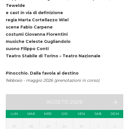
Tewelde
e cast in via di definizione
regia Marta Cortellazzo Wiel
scene Fabio Carpene
costumi Giovanna Fiorentini
musiche Celeste Gugliandolo
suono Filippo Conti
Teatro Stabile di Torino – Teatro Nazionale
Pinocchio. Dalla favola al destino
febbraio - maggio 2026 (prenotazioni in corso)
AGOSTO 2026
LUN
MAR
MER
GIO
VEN
SAB
DOM
27
28
29
30
31
1
2