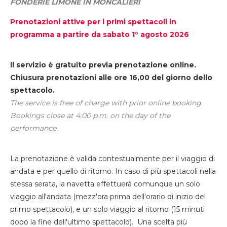
FONDERIE LIMONE IN MONCALIERI
Prenotazioni attive per i primi spettacoli in
programma a partire da sabato 1° agosto 2026
Il servizio è gratuito previa prenotazione online.
Chiusura prenotazioni alle ore 16,00 del giorno dello
spettacolo.
The service is free of charge with prior online booking.
Bookings close at 4:00 p.m. on the day of the
performance.
La prenotazione è valida contestualmente per il viaggio di
andata e per quello di ritorno. In caso di più spettacoli nella
stessa serata, la navetta effettuerà comunque un solo
viaggio all'andata (mezz'ora prima dell'orario di inizio del
primo spettacolo), e un solo viaggio al ritorno (15 minuti
dopo la fine dell'ultimo spettacolo). Una scelta più