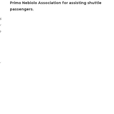
Primo Nebiolo Association for assisting shuttle
passengers.
s
y
e
r