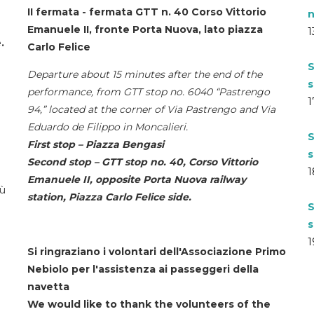
II fermata - fermata GTT n. 40 Corso Vittorio
n
Emanuele II, fronte Porta Nuova, lato piazza
1
.
Carlo Felice
S
Departure about 15 minutes after the end of the
s
performance, from GTT stop no. 6040 “Pastrengo
1
94,” located at the corner of Via Pastrengo and Via
Eduardo de Filippo in Moncalieri.
S
First stop – Piazza Bengasi
s
Second stop – GTT stop no. 40, Corso Vittorio
1
Emanuele II, opposite Porta Nuova railway
iù
station, Piazza Carlo Felice side.
S
s
1
Si ringraziano i volontari dell'Associazione Primo
Nebiolo per l'assistenza ai passeggeri della
navetta
We would like to thank the volunteers of the