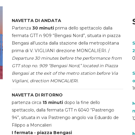
NAVETTA DI ANDATA
Partenza
30 minuti
prima dello spettacolo dalla
fermata GTT n 909 “Bengasi Nord”, situata in piazza
Bengasi all’uscita dalla stazione della metropolitana
S
prima di V. VIGLIANI direzione MONCALIERI. /
2
Departure 30 minutes before the performance from
0
GTT stop no. 909 “Bengasi Nord,” located in Piazza
Bengasi at the exit of the metro station before Via
S
Vigliani, direction MONCALIERI.
o
1
NAVETTA DI RITORNO
partenza circa
15 minuti
dopo la fine dello
M
spettacolo, dalla fermata GTT n 6040 “Pastrengo
n
94”, situata in via Pastrengo angolo via Eduardo de
1
Filippo a Moncalieri
I fermata - piazza Bengasi
M