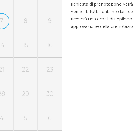
richiesta di prenotazione verrà
verificati tutti i dati, ne darà
riceverà una email di riepilo
7
8
9
approvazione della prenotazio
14
15
16
21
22
23
28
29
30
4
5
6