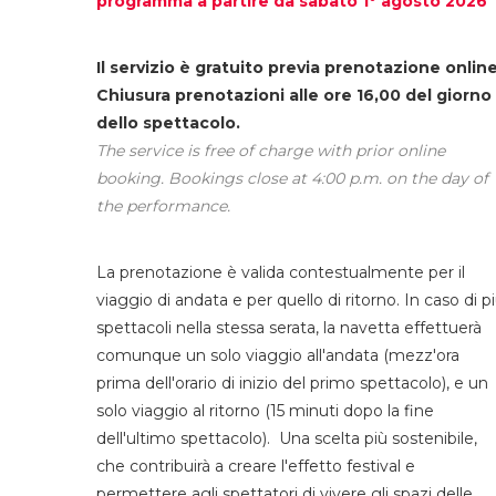
programma a partire da sabato 1° agosto 2026
Il servizio è gratuito previa prenotazione online
Chiusura prenotazioni alle ore 16,00 del giorno
dello spettacolo.
The service is free of charge with prior online
booking. Bookings close at 4:00 p.m. on the day of
the performance.
La prenotazione è valida contestualmente per il
viaggio di andata e per quello di ritorno. In caso di p
spettacoli nella stessa serata, la navetta effettuerà
comunque un solo viaggio all'andata (mezz'ora
prima dell'orario di inizio del primo spettacolo), e un
solo viaggio al ritorno (15 minuti dopo la fine
dell'ultimo spettacolo). Una scelta più sostenibile,
che contribuirà a creare l'effetto festival e
permettere agli spettatori di vivere gli spazi delle