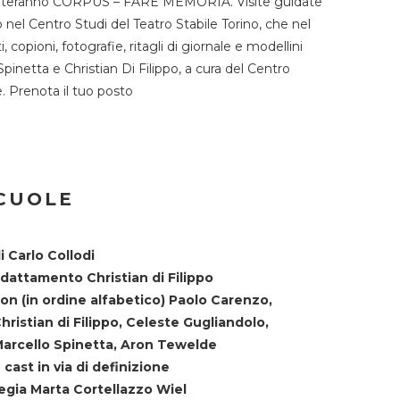
TST ospiteranno CORPUS – FARE MEMORIA. Visite guidate
o nel Centro Studi del Teatro Stabile Torino, che nel
copioni, fotografie, ritagli di giornale e modellini
Spinetta e Christian Di Filippo, a cura del Centro
ne. Prenota il tuo posto
SCUOLE
i Carlo Collodi
dattamento Christian di Filippo
on (in ordine alfabetico) Paolo Carenzo,
hristian di Filippo, Celeste Gugliandolo,
arcello Spinetta, Aron Tewelde
 cast in via di definizione
egia Marta Cortellazzo Wiel