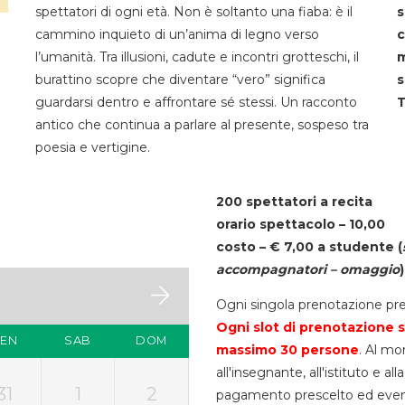
spettatori di ogni età. Non è soltanto una fiaba: è il
s
cammino inquieto di un’anima di legno verso
c
l’umanità. Tra illusioni, cadute e incontri grotteschi, il
m
burattino scopre che diventare “vero” significa
s
guardarsi dentro e affrontare sé stessi. Un racconto
T
antico che continua a parlare al presente, sospeso tra
poesia e vertigine.
200 spettatori a recita
orario spettacolo – 10,00
costo – € 7,00 a studente
(
accompagnatori – omaggio
)
Ogni singola prenotazione pre
Ogni slot di prenotazione s
VEN
SAB
DOM
massimo 30
persone
. Al mo
all'insegnante, all'istituto e a
31
1
2
pagamento prescelto ed eventua