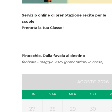
Servizio online di prenotazione recite per le
scuole
Prenota la tua Classe!
Pinocchio. Dalla favola al destino
febbraio - maggio 2026 (prenotazioni in corso)
AGOSTO 2026
LUN
MAR
MER
GIO
27
28
29
30