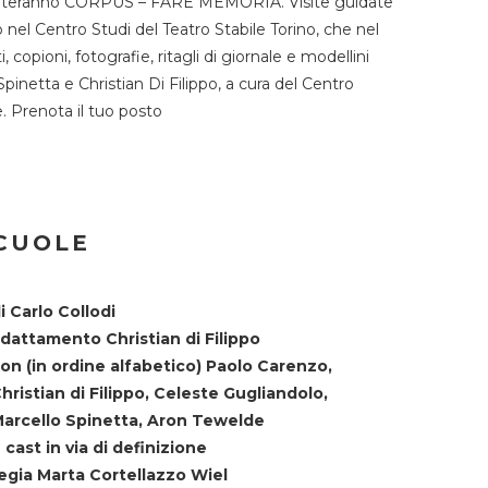
TST ospiteranno CORPUS – FARE MEMORIA. Visite guidate
o nel Centro Studi del Teatro Stabile Torino, che nel
copioni, fotografie, ritagli di giornale e modellini
Spinetta e Christian Di Filippo, a cura del Centro
ne. Prenota il tuo posto
SCUOLE
i Carlo Collodi
dattamento Christian di Filippo
on (in ordine alfabetico) Paolo Carenzo,
hristian di Filippo, Celeste Gugliandolo,
arcello Spinetta, Aron Tewelde
 cast in via di definizione
egia Marta Cortellazzo Wiel