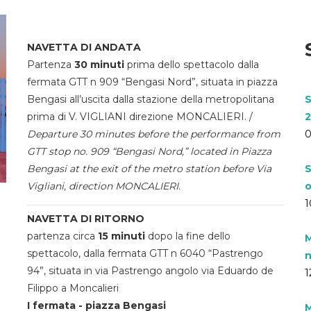
NAVETTA DI ANDATA
Partenza
30 minuti
prima dello spettacolo dalla
fermata GTT n 909 “Bengasi Nord”, situata in piazza
Bengasi all’uscita dalla stazione della metropolitana
S
prima di V. VIGLIANI direzione MONCALIERI. /
2
Departure 30 minutes before the performance from
0
GTT stop no. 909 “Bengasi Nord,” located in Piazza
Bengasi at the exit of the metro station before Via
S
Vigliani, direction MONCALIERI.
o
1
NAVETTA DI RITORNO
partenza circa
15 minuti
dopo la fine dello
M
spettacolo, dalla fermata GTT n 6040 “Pastrengo
n
94”, situata in via Pastrengo angolo via Eduardo de
1
Filippo a Moncalieri
I fermata - piazza Bengasi
M