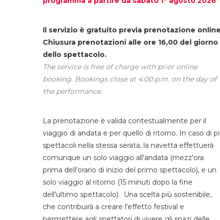
programma a partire da sabato 1° agosto 2026
Il servizio è gratuito previa prenotazione online
Chiusura prenotazioni alle ore 16,00 del giorno
dello spettacolo.
The service is free of charge with prior online
booking. Bookings close at 4:00 p.m. on the day of
the performance.
La prenotazione è valida contestualmente per il
viaggio di andata e per quello di ritorno. In caso di p
spettacoli nella stessa serata, la navetta effettuerà
comunque un solo viaggio all'andata (mezz'ora
prima dell'orario di inizio del primo spettacolo), e un
solo viaggio al ritorno (15 minuti dopo la fine
dell'ultimo spettacolo). Una scelta più sostenibile,
che contribuirà a creare l'effetto festival e
permettere agli spettatori di vivere gli spazi delle