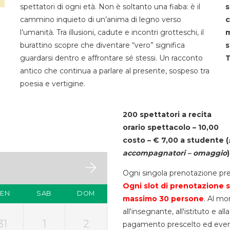
spettatori di ogni età. Non è soltanto una fiaba: è il
s
cammino inquieto di un’anima di legno verso
c
l’umanità. Tra illusioni, cadute e incontri grotteschi, il
m
burattino scopre che diventare “vero” significa
s
guardarsi dentro e affrontare sé stessi. Un racconto
T
antico che continua a parlare al presente, sospeso tra
poesia e vertigine.
200 spettatori a recita
orario spettacolo – 10,00
costo – € 7,00 a studente
(
accompagnatori – omaggio
)
Ogni singola prenotazione pre
Ogni slot di prenotazione s
VEN
SAB
DOM
massimo 30
persone
. Al mo
all'insegnante, all'istituto e a
31
1
2
pagamento prescelto ed eventua