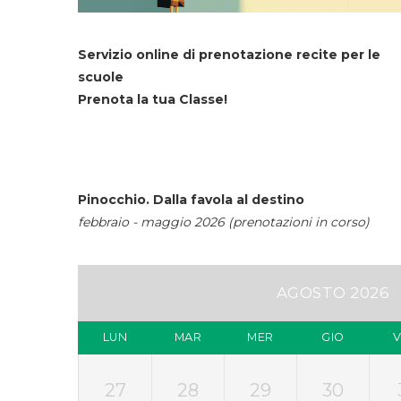
Servizio online di prenotazione recite per le
scuole
Prenota la tua Classe!
Pinocchio. Dalla favola al destino
febbraio - maggio 2026 (prenotazioni in corso)
AGOSTO 2026
LUN
MAR
MER
GIO
27
28
29
30