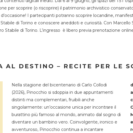
 di contenuti digitali inediti. Dal 6 al 9 giugno, gli spazi del 
one per scoprire (o riscoprire) il patrimonio archivistico conservat
d’occasione! I partecipanti potranno scoprire locandine, manifesti, 
o Stabile di Torino e conoscere aneddoti e curiosità. Con Marcello 
tro Stabile di Torino. L’ingresso è libero previa prenotazione onli
 AL DESTINO – RECITE PER LE 
Nella stagione del bicentenario di Carlo Collodi
d
(2026), Pinocchio si sdoppia in due appuntamenti
a
distinti ma complementari, fruibili anche
c
singolarmente: un’occasione unica per incontrare il
C
burattino più famoso al mondo, animato dal sogno di
M
diventare un bambino vero. Coinvolgente, ironico e
e
avventuroso, Pinocchio continua a incantare
r