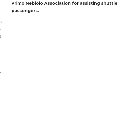
Primo Nebiolo Association for assisting shuttle
passengers.
s
y
e
r