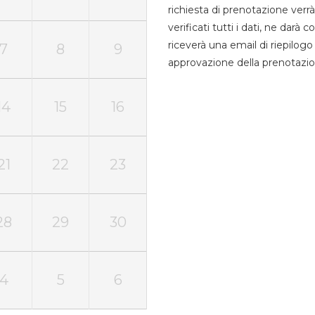
richiesta di prenotazione verrà
verificati tutti i dati, ne darà
riceverà una email di riepilo
7
8
9
approvazione della prenotazio
14
15
16
21
22
23
28
29
30
4
5
6