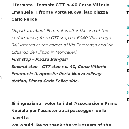
II fermata - fermata GTT n. 40 Corso Vittorio
n
Emanuele II, fronte Porta Nuova, lato piazza
1
.
Carlo Felice
S
Departure about 15 minutes after the end of the
s
performance, from GTT stop no. 6040 “Pastrengo
1
94,” located at the corner of Via Pastrengo and Via
Eduardo de Filippo in Moncalieri.
S
First stop – Piazza Bengasi
s
Second stop – GTT stop no. 40, Corso Vittorio
1
Emanuele II, opposite Porta Nuova railway
iù
station, Piazza Carlo Felice side.
S
s
1
Si ringraziano i volontari dell'Associazione Primo
Nebiolo per l'assistenza ai passeggeri della
navetta
We would like to thank the volunteers of the