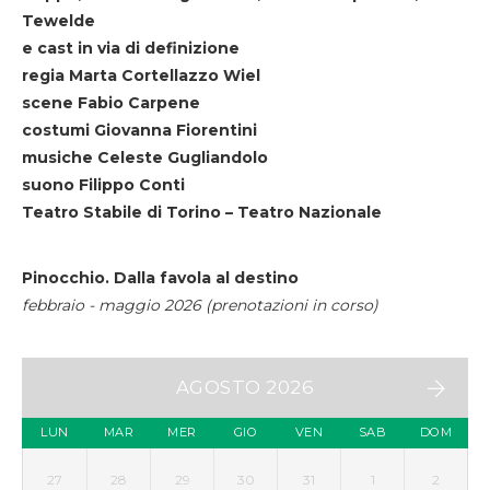
Tewelde
e cast in via di definizione
regia Marta Cortellazzo Wiel
scene Fabio Carpene
costumi Giovanna Fiorentini
musiche Celeste Gugliandolo
suono Filippo Conti
Teatro Stabile di Torino – Teatro Nazionale
Pinocchio. Dalla favola al destino
febbraio - maggio 2026 (prenotazioni in corso)
AGOSTO 2026
LUN
MAR
MER
GIO
VEN
SAB
DOM
27
28
29
30
31
1
2