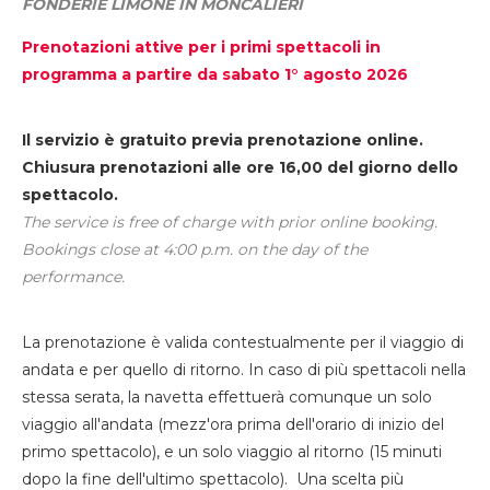
FONDERIE LIMONE IN MONCALIERI
Prenotazioni attive per i primi spettacoli in
programma a partire da sabato 1° agosto 2026
Il servizio è gratuito previa prenotazione online.
Chiusura prenotazioni alle ore 16,00 del giorno dello
spettacolo.
The service is free of charge with prior online booking.
Bookings close at 4:00 p.m. on the day of the
performance.
La prenotazione è valida contestualmente per il viaggio di
andata e per quello di ritorno. In caso di più spettacoli nella
stessa serata, la navetta effettuerà comunque un solo
viaggio all'andata (mezz'ora prima dell'orario di inizio del
primo spettacolo), e un solo viaggio al ritorno (15 minuti
dopo la fine dell'ultimo spettacolo). Una scelta più